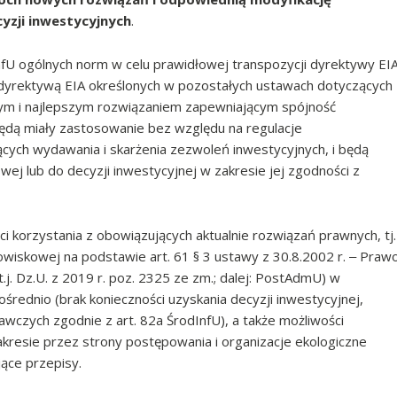
yzji inwestycyjnych
.
U ogólnych norm w celu prawidłowej transpozycji dyrektywy EI
 dyrektywą EIA określonych w pozostałych ustawach dotyczących
zym i najlepszym rozwiązaniem zapewniającym spójność
dą miały zastosowanie bez względu na regulacje
ych wydawania i skarżenia zezwoleń inwestycyjnych, i będą
ej lub do decyzji inwestycyjnej w zakresie jej zgodności z
 korzystania z obowiązujących aktualnie rozwiązań prawnych, tj.
wiskowej na podstawie art. 61 § 3 ustawy z 30.8.2002 r. ‒ Praw
j. Dz.U. z 2019 r. poz. 2325 ze zm.; dalej: PostAdmU) w
ednio (brak konieczności uzyskania decyzji inwestycyjnej,
czych zgodnie z art. 82a ŚrodInfU), a także możliwości
kresie przez strony postępowania i organizacje ekologiczne
jące przepisy.