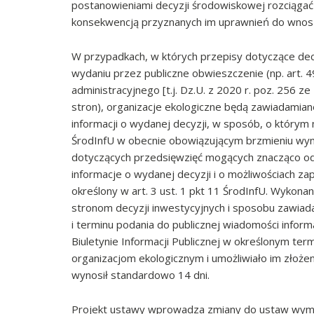
postanowieniami decyzji środowiskowej rozciągać s
konsekwencją przyznanych im uprawnień do wnos
W przypadkach, w których przepisy dotyczące decy
wydaniu przez publiczne obwieszczenie (np. art. 
administracyjnego [t.j. Dz.U. z 2020 r. poz. 256 
stron), organizacje ekologiczne będą zawiadamian
informacji o wydanej decyzji, w sposób, o którym mo
ŚrodInfU w obecnie obowiązującym brzmieniu wym
dotyczących przedsięwzięć mogących znacząco od
informacje o wydanej decyzji i o możliwościach za
określony w art. 3 ust. 1 pkt 11 ŚrodInfU. Wykon
stronom decyzji inwestycyjnych i sposobu zawiad
i terminu podania do publicznej wiadomości informa
Biuletynie Informacji Publicznej w określonym ter
organizacjom ekologicznym i umożliwiało im złoże
wynosił standardowo 14 dni.
Projekt ustawy wprowadza zmiany do ustaw wymien