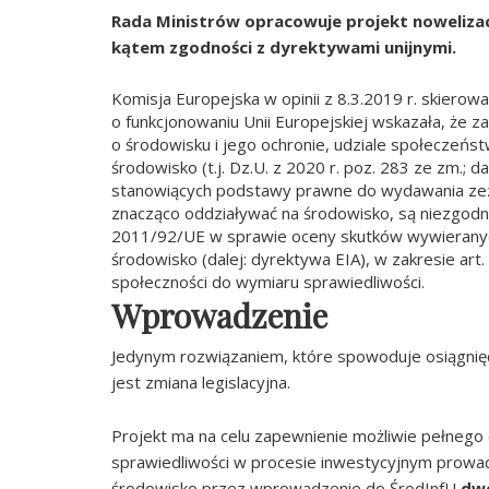
Rada Ministrów opracowuje projekt nowelizac
kątem zgodności z dyrektywami unijnymi.
Komisja Europejska w opinii z 8.3.2019 r. skierow
o funkcjonowaniu Unii Europejskiej wskazała, że z
o środowisku i jego ochronie, udziale społeczeńs
środowisko (t.j. Dz.U. z 2020 r. poz. 283 ze zm.; da
stanowiących podstawy prawne do wydawania zez
znacząco oddziaływać na środowisko, są niezgod
2011/92/UE w sprawie oceny skutków wywieranych 
środowisko (dalej: dyrektywa EIA), w zakresie art. 
społeczności do wymiaru sprawiedliwości.
Wprowadzenie
Jedynym rozwiązaniem, które spowoduje osiągnięc
jest zmiana legislacyjna.
Projekt ma na celu zapewnienie możliwie pełnego
sprawiedliwości w procesie inwestycyjnym prowa
środowisko przez wprowadzenie do ŚrodInfU
dwó