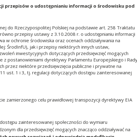
ji przepisów o udostępnianiu informacji o środowisku pod
anej do Rzeczypospolitej Polskiej na podstawie art. 258 Traktatu
arówno przepisy ustawy z 3.10.2008 r. o udostępnianiu informacji
twa w ochronie środowiska oraz ocenach oddziaływania na
lej: ŚrodInfU), jak i przepisy niektórych innych ustaw,
woleń inwestycyjnych dotyczących przedsięwzięć mogących
ne z postanowieniami dyrektywy Parlamentu Europejskiego i Rad
przez niektóre przedsięwzięcia publiczne i prywatne na
11 ust. 1 i 3, tj. regulacji dotyczących dostępu zainteresowanej
ie zamierzonego celu prawidłowej transpozycji dyrektywy EIA
 dostępu zainteresowanej społeczności do wymiaru
dzonym dla przedsięwzięć mogących znacząco oddziaływać na
ch nowych rozwiązań i odpowiednią modyfikację