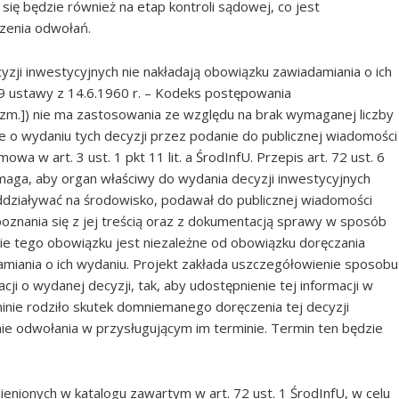
ię będzie również na etap kontroli sądowej, co jest
zenia odwołań.
zji inwestycyjnych nie nakładają obowiązku zawiadamiania o ich
49 ustawy z 14.6.1960 r. – Kodeks postępowania
ze zm.]) nie ma zastosowania ze względu na brak wymaganej liczby
e o wydaniu tych decyzji przez podanie do publicznej wiadomości
wa w art. 3 ust. 1 pkt 11 lit. a ŚrodInfU. Przepis art. 72 ust. 6
aga, aby organ właściwy do wydania decyzji inwestycyjnych
działywać na środowisko, podawał do publicznej wiadomości
poznania się z jej treścią oraz z dokumentacją sprawy w sposób
anie tego obowiązku jest niezależne od obowiązku doręczania
amiania o ich wydaniu. Projekt zakłada uszczegółowienie sposobu
cji o wydanej decyzji, tak, aby udostępnienie tej informacji w
minie rodziło skutek domniemanego doręczenia tej decyzji
nie odwołania w przysługującym im terminie. Termin ten będzie
ionych w katalogu zawartym w art. 72 ust. 1 ŚrodInfU, w celu