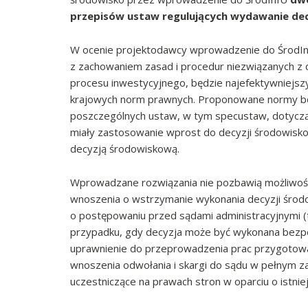
przepisów ustaw regulujących wydawanie dec
W ocenie projektodawcy wprowadzenie do ŚrodInf
z zachowaniem zasad i procedur niezwiązanych z
procesu inwestycyjnego, będzie najefektywniejs
krajowych norm prawnych. Proponowane normy bę
poszczególnych ustaw, w tym specustaw, dotycząc
miały zastosowanie wprost do decyzji środowiskow
decyzją środowiskową.
Wprowadzane rozwiązania nie pozbawią możliwości
wnoszenia o wstrzymanie wykonania decyzji środo
o postępowaniu przed sądami administracyjnymi (t.
przypadku, gdy decyzja może być wykonana bezpośr
uprawnienie do przeprowadzenia prac przygotowaw
wnoszenia odwołania i skargi do sądu w pełnym za
uczestniczące na prawach stron w oparciu o istnie