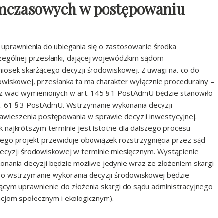
ymczasowych w postępowaniu
 uprawnienia do ubiegania się o zastosowanie środka
zególnej przesłanki, dającej wojewódzkim sądom
osek skarżącego decyzji środowiskowej. Z uwagi na, co do
owiskowej, przesłanka ta ma charakter wyłącznie proceduralny –
 z wad wymienionych w art. 145 § 1 PostAdmU będzie stanowiło
. 61 § 3 PostAdmU. Wstrzymanie wykonania decyzji
awieszenia postępowania w sprawie decyzji inwestycyjnej.
ak najkrótszym terminie jest istotne dla dalszego procesu
ego projekt przewiduje obowiązek rozstrzygnięcia przez sąd
ecyzji środowiskowej w terminie miesięcznym. Wystąpienie
nania decyzji będzie możliwe jedynie wraz ze złożeniem skargi
a o wstrzymanie wykonania decyzji środowiskowej będzie
cym uprawnienie do złożenia skargi do sądu administracyjnego
acjom społecznym i ekologicznym).