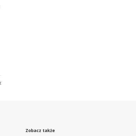
ą
y
Zobacz także