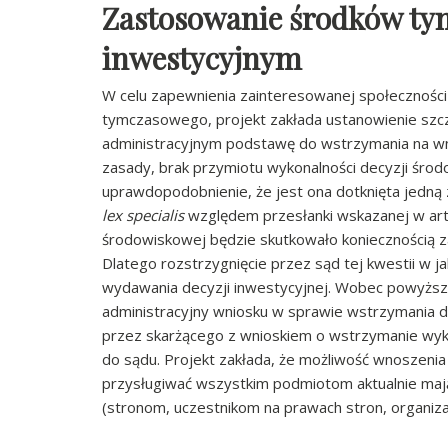
Zastosowanie środków t
inwestycyjnym
W celu zapewnienia zainteresowanej społeczności
tymczasowego, projekt zakłada ustanowienie szc
administracyjnym podstawę do wstrzymania na wni
zasady, brak przymiotu wykonalności decyzji środ
uprawdopodobnienie, że jest ona dotknięta jedną
lex specialis
względem przesłanki wskazanej w art
środowiskowej będzie skutkowało koniecznością z
Dlatego rozstrzygnięcie przez sąd tej kwestii w j
wydawania decyzji inwestycyjnej. Wobec powyższ
administracyjny wniosku w sprawie wstrzymania d
przez skarżącego z wnioskiem o wstrzymanie wyko
do sądu. Projekt zakłada, że możliwość wnoszeni
przysługiwać wszystkim podmiotom aktualnie mają
(stronom, uczestnikom na prawach stron, organiz