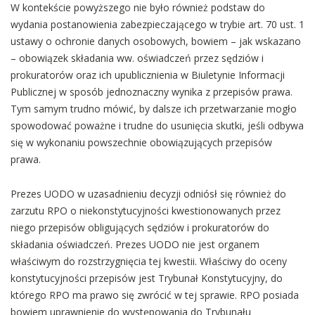
W kontekście powyższego nie było również podstaw do
wydania postanowienia zabezpieczającego w trybie art. 70 ust. 1
ustawy o ochronie danych osobowych, bowiem – jak wskazano
– obowiązek składania ww. oświadczeń przez sędziów i
prokuratorów oraz ich upublicznienia w Biuletynie Informacji
Publicznej w sposób jednoznaczny wynika z przepisów prawa.
Tym samym trudno mówić, by dalsze ich przetwarzanie mogło
spowodować poważne i trudne do usunięcia skutki, jeśli odbywa
się w wykonaniu powszechnie obowiązujących przepisów
prawa.
Prezes UODO w uzasadnieniu decyzji odniósł się również do
zarzutu RPO o niekonstytucyjności kwestionowanych przez
niego przepisów obligujących sędziów i prokuratorów do
składania oświadczeń. Prezes UODO nie jest organem
właściwym do rozstrzygnięcia tej kwestii. Właściwy do oceny
konstytucyjności przepisów jest Trybunał Konstytucyjny, do
którego RPO ma prawo się zwrócić w tej sprawie. RPO posiada
bowiem uprawnienie do występowania do Trybunału