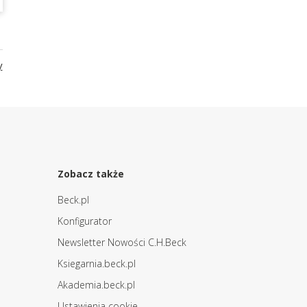
y
Zobacz także
Beck.pl
Konfigurator
Newsletter Nowości C.H.Beck
Ksiegarnia.beck.pl
Akademia.beck.pl
Ustawienia cookie