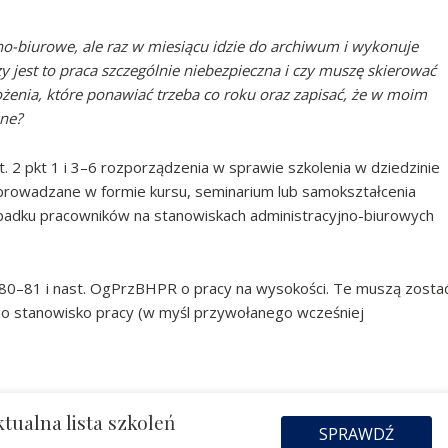
no-biurowe, ale raz w miesiącu idzie do archiwum i wykonuje
y jest to praca szczególnie niebezpieczna i czy muszę skierować
żenia, które ponawiać trzeba co roku oraz zapisać, że w moim
zne?
 2 pkt 1 i 3–6 rozporządzenia w sprawie szkolenia w dziedzinie
prowadzane w formie kursu, seminarium lub samokształcenia
rzypadku pracowników na stanowiskach administracyjno-biurowych
§ 80–81 i nast. OgPrzBHPR o pracy na wysokości. Te muszą zosta
ono stanowisko pracy (w myśl przywołanego wcześniej
tualna lista szkoleń
SPRAWDŹ