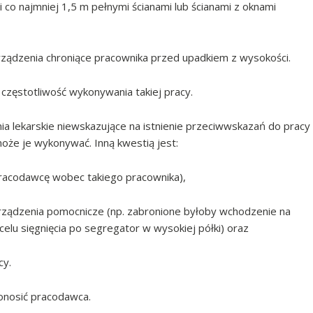
i co najmniej 1,5 m pełnymi ścianami lub ścianami z oknami
urządzenia chroniące pracownika przed upadkiem z wysokości.
 częstotliwość wykonywania takiej pracy.
ia lekarskie niewskazujące na istnienie przeciwwskazań do pracy
oże je wykonywać. Inną kwestią jest:
pracodawcę wobec takiego pracownika),
rządzenia pomocnicze (np. zabronione byłoby wchodzenie na
lu sięgnięcia po segregator w wysokiej półki) oraz
cy.
onosić pracodawca.