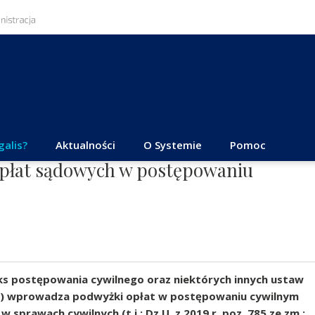
galis?
Aktualności
O Systemie
Pomoc
 opłat sądowych w postępowaniu
eks postępowania cywilnego oraz niektórych innych ustaw
PC19) wprowadza podwyżki opłat w postępowaniu cywilnym
 sprawach cywilnych (t.j.: Dz.U. z 2019 r. poz. 785 ze zm.;