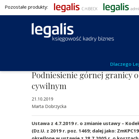
Pozostałe produkty:
Aktualności
Dlaczego Le
Podniesienie górnej granicy
cywilnym
21.10.2019
Marta Dobrzycka
Ustawa z 4.7.2019 r. o zmianie ustawy – Kod
(Dz.U. z 2019 r. poz. 1469; dalej jako: ZmK
określone w ustawie z 28.7.2005 r. o kosztach w