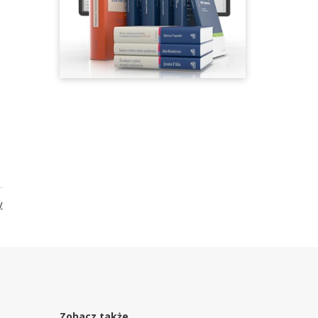
y
Zobacz także