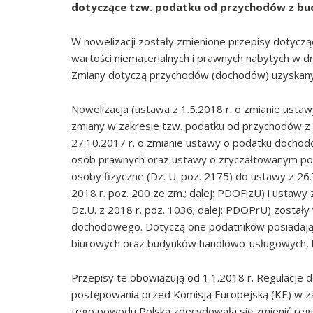
dotyczące tzw. podatku od przychodów z budy
W nowelizacji zostały zmienione przepisy dotyczą
wartości niematerialnych i prawnych nabytych w dr
Zmiany dotyczą przychodów (dochodów) uzyskanyc
Nowelizacja (ustawa z 1.5.2018 r. o zmianie ust
zmiany w zakresie tzw. podatku od przychodów z
27.10.2017 r. o zmianie ustawy o podatku doch
osób prawnych oraz ustawy o zryczałtowanym po
osoby fizyczne (Dz. U. poz. 2175) do ustawy z 26.
2018 r. poz. 200 ze zm.; dalej: PDOFizU) i ustawy
Dz.U. z 2018 r. poz. 1036; dalej: PDOPrU) zosta
dochodowego. Dotyczą one podatników posiadają
biurowych oraz budynków handlowo-usługowych, k
Przepisy te obowiązują od 1.1.2018 r. Regulacj
postępowania przed Komisją Europejską (KE) w zak
tego powodu Polska zdecydowała się zmienić reg