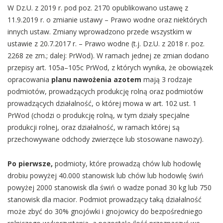
W Dz.U. z 2019 r. pod poz. 2170 opublikowano ustawę z
11.9.2019 r. o zmianie ustawy – Prawo wodne oraz niektórych
innych ustaw. Zmiany wprowadzono przede wszystkim w
ustawie z 20.7.2017 r. – Prawo wodne (t.j. Dz.U. z 2018 r. poz.
2268 ze zm.; dalej: PrWod). W ramach jednej ze zmian dodano
przepisy art. 105a–105c PrWod, z których wynika, że obowiązek
opracowania
planu nawożenia azotem
mają 3 rodzaje
podmiotów, prowadzących produkcję rolną oraz podmiotów
prowadzących działalność, o której mowa w art. 102 ust. 1
PrWod (chodzi o produkcję rolną, w tym działy specjalne
produkcji rolnej, oraz działalność, w ramach której są
przechowywane odchody zwierzęce lub stosowane nawozy).
Po pierwsze,
podmioty, które prowadzą chów lub hodowlę
drobiu powyżej 40.000 stanowisk lub chów lub hodowlę świń
powyżej 2000 stanowisk dla świń o wadze ponad 30 kg lub 750
stanowisk dla macior. Podmiot prowadzący taką działalność
może zbyć do 30% gnojówki i gnojowicy do bezpośredniego