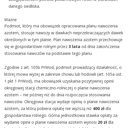
danego siedliska.
Ważne
Podmiot, który ma obowiązek opracowania planu nawożenia
azotem, stosuje nawozy w dawkach nieprzekraczających dawek
określonych w tym planie. Plan nawożenia azotem przechowuje
się w gospodarstwie rolnym przez
3 lata
od dnia zakończenia
stosowania nawozów na podstawie tego planu.
Zgodnie z art. 105b PrWod, podmiot prowadzący działalność, o
której mowa wyżej w zakresie chowu lub hodowli (art. 105a ust.
1 pkt 1 PrWod), ma obowiązek uzyskania pozytywnej opinii
okręgowej stacji chemiczno-rolniczej o planie nawożenia
azotem – nie później niż do dnia rozpoczęcia stosowania
nawozów. Okręgowa stacja wydaje opinię o planie nawożenia
azotem, za którą pobiera opłatę nie wyższą niż
400 zł
dla
gospodarstwa rolnego. Górna jednostkowa stawka opłaty za
wydanie opinii o planie nawożenia azotem wynosi
20 zł
dla