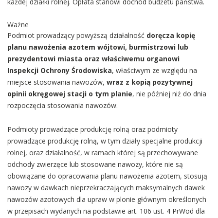
każdej działki rolnej. Opłata stanowi dochód budżetu państwa.
Ważne
Podmiot prowadzący powyższą działalność
doręcza kopię
planu nawożenia azotem wójtowi, burmistrzowi lub
prezydentowi miasta oraz właściwemu organowi
Inspekcji Ochrony Środowiska
, właściwym ze względu na
miejsce stosowania nawozów,
wraz z kopią pozytywnej
opinii okręgowej stacji o tym planie
, nie później niż do dnia
rozpoczęcia stosowania nawozów.
Podmioty prowadzące produkcję rolną oraz podmioty
prowadzące produkcję rolną, w tym działy specjalne produkcji
rolnej, oraz działalność, w ramach której są przechowywane
odchody zwierzęce lub stosowane nawozy, które nie są
obowiązane do opracowania planu nawożenia azotem, stosują
nawozy w dawkach nieprzekraczających maksymalnych dawek
nawozów azotowych dla upraw w plonie głównym określonych
w przepisach wydanych na podstawie art. 106 ust. 4 PrWod dla