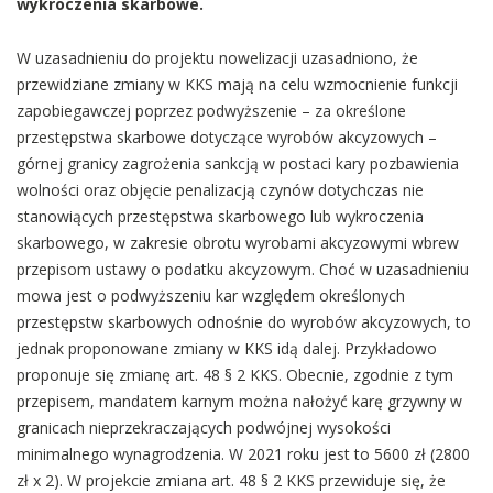
wykroczenia skarbowe.
W uzasadnieniu do projektu nowelizacji uzasadniono, że
przewidziane zmiany w KKS mają na celu wzmocnienie funkcji
zapobiegawczej poprzez podwyższenie – za określone
przestępstwa skarbowe dotyczące wyrobów akcyzowych –
górnej granicy zagrożenia sankcją w postaci kary pozbawienia
wolności oraz objęcie penalizacją czynów dotychczas nie
stanowiących przestępstwa skarbowego lub wykroczenia
skarbowego, w zakresie obrotu wyrobami akcyzowymi wbrew
przepisom ustawy o podatku akcyzowym. Choć w uzasadnieniu
mowa jest o podwyższeniu kar względem określonych
przestępstw skarbowych odnośnie do wyrobów akcyzowych, to
jednak proponowane zmiany w KKS idą dalej. Przykładowo
proponuje się zmianę art. 48 § 2 KKS. Obecnie, zgodnie z tym
przepisem, mandatem karnym można nałożyć karę grzywny w
granicach nieprzekraczających podwójnej wysokości
minimalnego wynagrodzenia. W 2021 roku jest to 5600 zł (2800
zł x 2). W projekcie zmiana art. 48 § 2 KKS przewiduje się, że