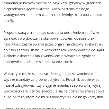
”mandatem karnym można nałożyć karę grzywny w granicach
nieprzekraczających 5-krotnej wysokości minimalnego
wynagrodzenia”. Zatem w 2021 roku byłoby to 14 000 zł (2800
zł x 5).
Proponowaną zmianę rząd uzasadnia odciążeniem sądów w
sprawach o wykroczenia skarbowe, bowiem obecnie brak
możliwości zastosowania przez organ mandatowy adekwatnej
do czynu sankcji skutkuje koniecznością występowania do sądu
z aktem oskarżenia lub z wnioskiem o wyrażenie zgody na
dobrowolne poddanie się odpowiedzialności.
W praktyce może się okazać, że organ będzie wymierzać
wyższe mandaty za drobne uchybienia. Podatnik będzie więc
musiał zdecydować, czy przyjmie mandat i zapłaci w tej wyżej
wysokości karę, czy też zdecyduje się na postępowanie sądowe,
dużo dłuższe, które nie musi zakończyć się dla niego korzystnie.
Zmiany te mają wejść w życie z 1.4.2021 r.