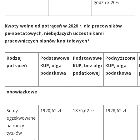
godz.) x 20%
Kwoty wolne od potrąceń w 2020 r. dla pracowników
pełnoetatowych, niebędących uczestnikami
pracowniczych planów kapitałowych*
Rodzaj
Podstawowe
Podstawowe
Podwyższone
potrąceń
KUP, ulga
KUP, bez ulgi
KUP, ulga
podatkowa
podatkowej
podatkowa
obowiązkowe
Sumy
1920,62 zł
1876,62 zł
1928,62 zł
egzekwowane
na mocy
tytułów