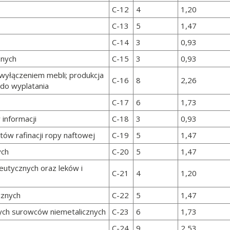
C-12
4
1,20
C-13
5
1,47
C-14
3
0,93
onych
C-15
3
0,93
wyłączeniem mebli; produkcja
C-16
8
2,26
do wyplatania
C-17
6
1,73
 informacji
C-18
3
0,93
tów rafinacji ropy naftowej
C-19
5
1,47
ych
C-20
5
1,47
utycznych oraz leków i
C-21
4
1,20
cznych
C-22
5
1,47
ych surowców niemetalicznych
C-23
6
1,73
C-24
9
2,53