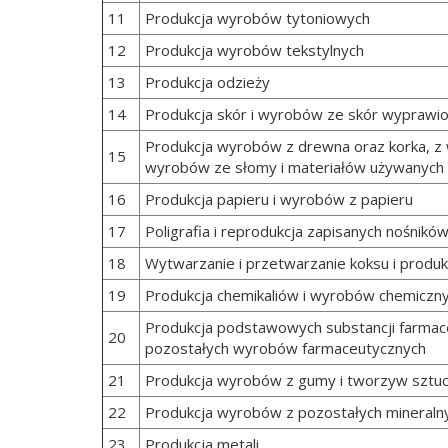
11
Produkcja wyrobów tytoniowych
12
Produkcja wyrobów tekstylnych
13
Produkcja odzieży
14
Produkcja skór i wyrobów ze skór wyprawi
Produkcja wyrobów z drewna oraz korka, z 
15
wyrobów ze słomy i materiałów używanych 
16
Produkcja papieru i wyrobów z papieru
17
Poligrafia i reprodukcja zapisanych nośników
18
Wytwarzanie i przetwarzanie koksu i produk
19
Produkcja chemikaliów i wyrobów chemiczn
Produkcja podstawowych substancji farmace
20
pozostałych wyrobów farmaceutycznych
21
Produkcja wyrobów z gumy i tworzyw sztu
22
Produkcja wyrobów z pozostałych mineraln
23
Produkcja metali