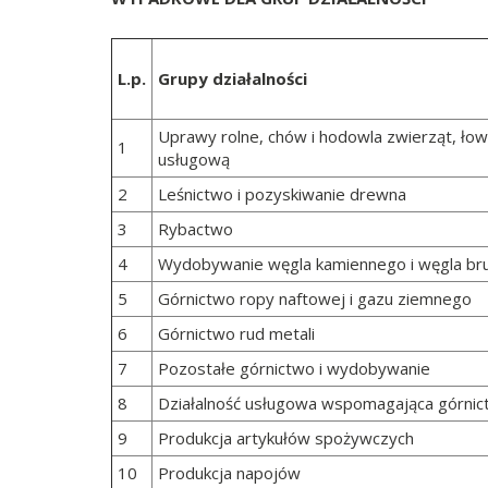
L.p.
Grupy działalności
Uprawy rolne, chów i hodowla zwierząt, łow
1
usługową
2
Leśnictwo i pozyskiwanie drewna
3
Rybactwo
4
Wydobywanie węgla kamiennego i węgla brun
5
Górnictwo ropy naftowej i gazu ziemnego
6
Górnictwo rud metali
7
Pozostałe górnictwo i wydobywanie
8
Działalność usługowa wspomagająca górni
9
Produkcja artykułów spożywczych
10
Produkcja napojów