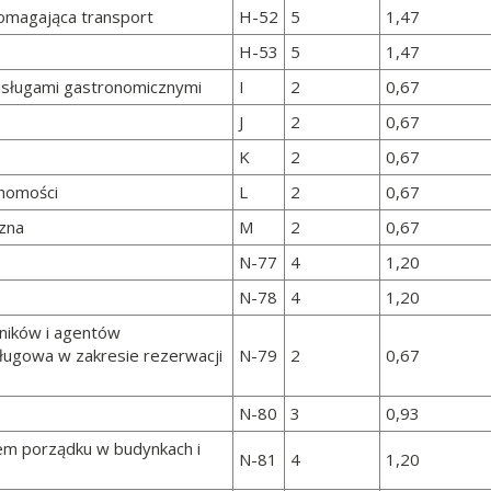
omagająca transport
H-52
5
1,47
H-53
5
1,47
usługami gastronomicznymi
I
2
0,67
J
2
0,67
K
2
0,67
chomości
L
2
0,67
czna
M
2
0,67
N-77
4
1,20
N-78
4
1,20
dników i agentów
sługowa w zakresie rezerwacji
N-79
2
0,67
N-80
3
0,93
em porządku w budynkach i
N-81
4
1,20