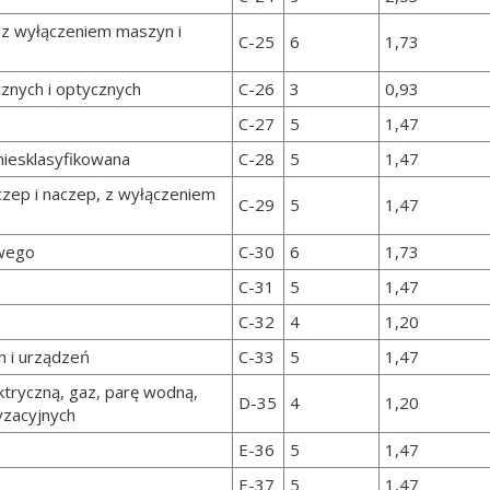
z wyłączeniem maszyn i
C-25
6
1,73
znych i optycznych
C-26
3
0,93
C-27
5
1,47
niesklasyfikowana
C-28
5
1,47
zep i naczep, z wyłączeniem
C-29
5
1,47
owego
C-30
6
1,73
C-31
5
1,47
C-32
4
1,20
n i urządzeń
C-33
5
1,47
ktryczną, gaz, parę wodną,
D-35
4
1,20
yzacyjnych
E-36
5
1,47
E-37
5
1,47