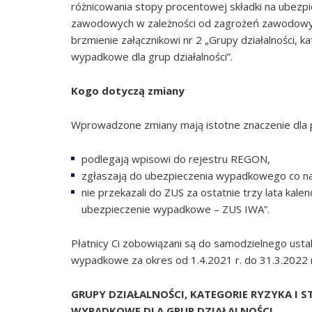
różnicowania stopy procentowej składki na ubezpi
zawodowych w zależności od zagrożeń zawodowyc
brzmienie załącznikowi nr 2 „Grupy działalności, 
wypadkowe dla grup działalności”.
Kogo dotyczą zmiany
Wprowadzone zmiany mają istotne znaczenie dla p
podlegają wpisowi do rejestru REGON,
zgłaszają do ubezpieczenia wypadkowego co na
nie przekazali do ZUS za ostatnie trzy lata kale
ubezpieczenie wypadkowe – ZUS IWA”.
Płatnicy Ci zobowiązani są do samodzielnego usta
wypadkowe za okres od 1.4.2021 r. do 31.3.2022 r
GRUPY DZIAŁALNOŚCI, KATEGORIE RYZYKA I 
WYPADKOWE DLA GRUP DZIAŁALNOŚCI