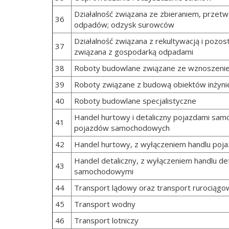
Działalność związana ze zbieraniem, przetw
36
odpadów; odzysk surowców
Działalność związana z rekultywacją i pozos
37
związana z gospodarką odpadami
38
Roboty budowlane związane ze wznoszen
39
Roboty związane z budową obiektów inżynie
40
Roboty budowlane specjalistyczne
Handel hurtowy i detaliczny pojazdami sa
41
pojazdów samochodowych
42
Handel hurtowy, z wyłączeniem handlu po
Handel detaliczny, z wyłączeniem handlu de
43
samochodowymi
44
Transport lądowy oraz transport rurociągo
45
Transport wodny
46
Transport lotniczy