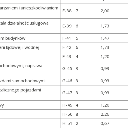
arzaniem i unieszkodliwianiem
E-38
7
2,00
tała działalność usługowa
E-39
6
1,73
iem budynków
F-41
5
1,47
rii lądowej i wodnej
F-42
6
1,73
F-43
4
1,20
mochodowymi; naprawa
G-45
3
0,93
jazdami samochodowymi
G-46
3
0,93
talicznego pojazdami
G-47
3
0,93
wy
H-49
4
1,20
H-50
8
2,26
H-51
2
0,67