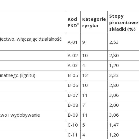
Stopy
Kod
Kategorie
procentowe
*
PKD
ryzyka
składki (%)
iectwo, włączając działalność
A-01
9
2,53
A-02
10
2,80
A-03
4
1,20
atnego (lignitu)
B-05
12
3,33
B-06
10
2,80
B-07
11
3,06
B-08
7
2,00
ctwo i wydobywanie
B-09
11
3,06
C-10
5
1,47
C-11
4
1,20