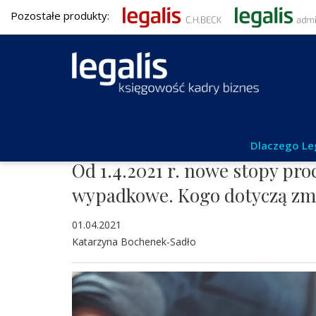
Pozostałe produkty:
Kadry i płace
Dlaczego Le
Od 1.4.2021 r. nowe stopy pr
wypadkowe. Kogo dotyczą zm
01.04.2021
Katarzyna Bochenek-Sadło