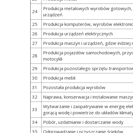
Produkcja metalowych wyrobów gotowych, 
24
urządzeń
25
Produkcja komputerów, wyrobów elektronic
26
Produkcja urządzeń elektrycznych
27
Produkcja maszyn i urządzeń, gdzie indziej 
Produkcja pojazdów samochodowych, przyc
28
motocykli
29
Produkcja pozostałego sprzętu transport
30
Produkcja mebli
31
Pozostała produkcja wyrobów
32
Naprawa, konserwacja i instalowanie maszy
Wytwarzanie i zaopatrywanie w energię ele
33
gorącą wodę i powietrze do układów klimat
34
Pobór, uzdatnianie i dostarczanie wody
35
Odprowadzanie i oczyszczanie ścieków