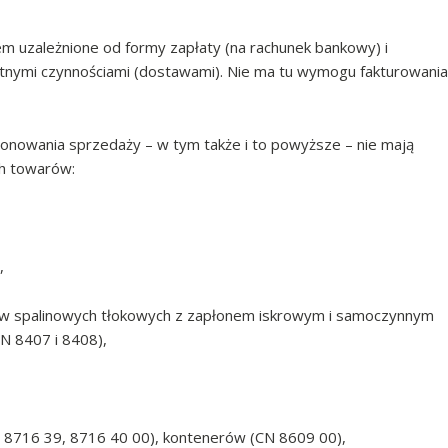
em uzależnione od formy zapłaty (na rachunek bankowy) i
etnymi czynnościami (dostawami). Nie ma tu wymogu fakturowania
onowania sprzedaży – w tym także i to powyższe – nie mają
h towarów:
,
ników spalinowych tłokowych z zapłonem iskrowym i samoczynnym
N 8407 i 8408),
x 8716 39, 8716 40 00), kontenerów (CN 8609 00),