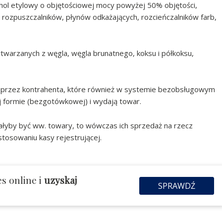
hol etylowy o objętościowej mocy powyżej 50% objętości,
 rozpuszczalników, płynów odkażających, rozcieńczalników farb,
ytwarzanych z węgla, węgla brunatnego, koksu i półkoksu,
 przez kontrahenta, które również w systemie bezobsługowym
ej formie (bezgotówkowej) i wydają towar.
łyby być ww. towary, to wówczas ich sprzedaż na rzecz
osowaniu kasy rejestrującej.
s online i
uzyskaj
SPRAWDŹ