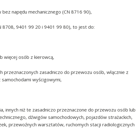
ów bez napędu mechanicznego (CN 8716 90),
N 8708, 9401 99 20 i 9401 99 80), to jest do:
b więcej osób z kierowcą,
ch przeznaczonych zasadniczo do przewozu osób, włącznie z
 samochodami wyścigowymi,
ia, innych niż te zasadniczo przeznaczone do przewozu osób lub
technicznego, dźwigów samochodowych, pojazdów strażackich,
ek, przewoźnych warsztatów, ruchomych stacji radiologicznych