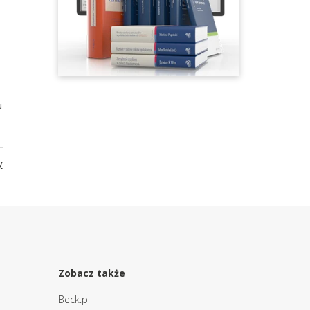
u
y
Zobacz także
Beck.pl