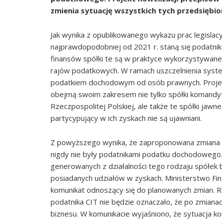
zmienia sytuację wszystkich tych przedsiębio
Jak wynika z opublikowanego wykazu prac legisla
najprawdopodobniej od 2021 r. staną się podatn
finansów spółki te są w praktyce wykorzystywan
rajów podatkowych. W ramach uszczelnienia sy
podatkiem dochodowym od osób prawnych. Projek
obejmą swoim zakresem nie tylko spółki komandyto
Rzeczpospolitej Polskiej, ale także te
spółki jawn
partycypujący w ich zyskach nie są ujawniani.
Z powyższego wynika, że zaproponowana zmiana 
nigdy nie były podatnikami podatku dochodoweg
generowanych z działalności tego rodzaju spółek
posiadanych udziałów w zyskach. Ministerstwo Fi
komunikat odnoszący się do planowanych zmian. 
podatnika CIT nie będzie oznaczało, że po zmianac
biznesu. W komunikacie wyjaśniono, że sytuacja 