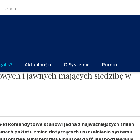
galis?
Aktualności
O Systemie
Pomoc
wych i jawnych mających siedzibę w
łki komandytowe stanowi jedną z najważniejszych zmian
mach pakietu zmian dotyczących uszczelnienia systemu
 autorstwa Ministerstwa Finansów dość niespodziewanie