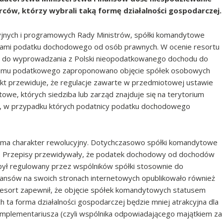
rców, którzy wybrali taką formę działalności gospodarczej.
cyjnych i programowych Rady Ministrów, spółki komandytowe
ikami podatku dochodowego od osób prawnych. W ocenie resortu
e do wyprowadzania z Polski nieopodatkowanego dochodu do
stemu podatkowego zaproponowano objęcie spółek osobowych
t przewiduje, że regulacje zawarte w przedmiotowej ustawie
we, których siedziba lub zarząd znajduje się na terytorium
e, w przypadku których podatnicy podatku dochodowego
ma charakter rewolucyjny. Dotychczasowo spółki komandytowe
o. Przepisy przewidywały, że podatek dochodowy od dochodów
 był regulowany przez wspólników spółki stosownie do
nansów na swoich stronach internetowych opublikowało również
Resort zapewnił, że objęcie spółek komandytowych statusem
h ta forma działalności gospodarczej będzie mniej atrakcyjna dla
komplementariusza (czyli wspólnika odpowiadającego majątkiem za