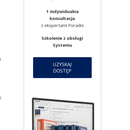
1 indywidualna
konsultacja
z ekspertami Poradni
Szkolenie z obsługi
Systemu
i
UZYSKAJ
DOSTĘP
y