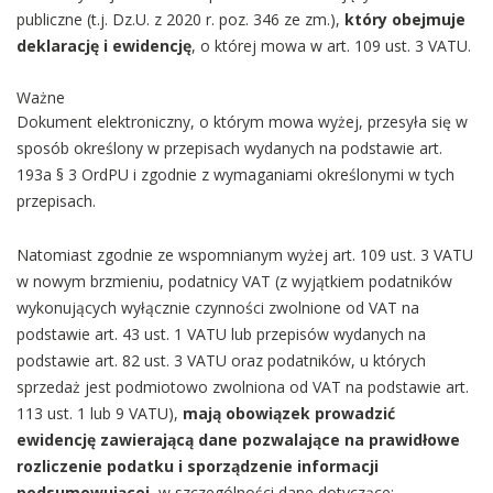
publiczne (t.j. Dz.U. z 2020 r. poz. 346 ze zm.),
który obejmuje
deklarację i ewidencję
, o której mowa w art. 109 ust. 3 VATU.
Ważne
Dokument elektroniczny, o którym mowa wyżej, przesyła się w
sposób określony w przepisach wydanych na podstawie art.
193a § 3 OrdPU i zgodnie z wymaganiami określonymi w tych
przepisach.
Natomiast zgodnie ze wspomnianym wyżej art. 109 ust. 3 VATU
w nowym brzmieniu, podatnicy VAT (z wyjątkiem podatników
wykonujących wyłącznie czynności zwolnione od VAT na
podstawie art. 43 ust. 1 VATU lub przepisów wydanych na
podstawie art. 82 ust. 3 VATU oraz podatników, u których
sprzedaż jest podmiotowo zwolniona od VAT na podstawie art.
113 ust. 1 lub 9 VATU),
mają obowiązek prowadzić
ewidencję zawierającą dane pozwalające na prawidłowe
rozliczenie podatku i sporządzenie informacji
podsumowującej
, w szczególności dane dotyczące: