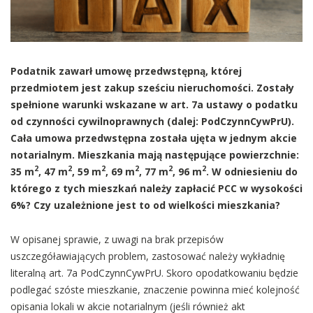
Podatnik zawarł umowę przedwstępną, której
przedmiotem jest zakup sześciu nieruchomości. Zostały
spełnione warunki wskazane w art. 7a ustawy o podatku
od czynności cywilnoprawnych (dalej: PodCzynnCywPrU).
Cała umowa przedwstępna została ujęta w jednym akcie
notarialnym. Mieszkania mają następujące powierzchnie:
2
2
2
2
2
2
35 m
, 47 m
, 59 m
, 69 m
, 77 m
, 96 m
. W odniesieniu do
którego z tych mieszkań należy zapłacić PCC w wysokości
6%? Czy uzależnione jest to od wielkości mieszkania?
W opisanej sprawie, z uwagi na brak przepisów
uszczegóławiających problem, zastosować należy wykładnię
literalną art. 7a PodCzynnCywPrU. Skoro opodatkowaniu będzie
podlegać szóste mieszkanie, znaczenie powinna mieć kolejność
opisania lokali w akcie notarialnym (jeśli również akt