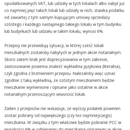
opodatkowanych VAT, lub udziały w tych lokalach albo nabył już
co najmniej pięć takich lokali lub udziały w nich, stawka podatku
od zawartej z tym samym kupującym umowy sprzedaży
szóstego i każdego następnego takiego lokalu w tym budynku
lub budynkach lub udziału w takim lokalu, wynosi 6%.
Przepisy nie przewidują sytuacji, w której sześć lokali
mieszkalnych zostałoby nabytych w jednym akcie notarialnym.
Skoro zatem brak jest doprecyzowania w tym zakresie,
zastosowanie powinna znaleźć wykładnia językowa (literalna),
czyli zgodna z brzmieniem przepisu. Należałoby więc uznać
zgodnie z taką wykładnią, że szóstym mieszkaniem będzie
mieszkanie wymienione i opisane jako ostatnie w akcie
notarialnym przenoszącym własność lokali.
Żaden z przepisów nie wskazuje, że wyższy podatek powinien
zostać pobrany od największego (czy też najmniejszego)
mieszkania. W związku z tym właściwe będzie pobranie PCC w
wysokości 6% w odniesieniu do mieszkania opisanego w akcie