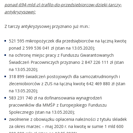
ponad-694-mld-zl-trafilo-do-przedsiebiorcow-dzieki-tarczy-
antykryzysowej:
Z tarczy antykryzysowej przyznano już m.in.:
521 595 mikropożyczek dla przedsiębiorców na łączną kwotę
ponad 2 599 536 041 zł (stan na 13.05.2020);
na ochronę miejsc pracy z Funduszu Gwarantowanych
Świadczeń Pracowniczych przyznano 2 847 226 111 zł (stan
na 13.05.2020);
318 899 świadczeń postojowych dla samozatrudnionych i
zleceniobiorców z ZUS na łączną kwotę 642 469 880 zł (stan
na 13.05.2020);
583 231 740 zł na dofinansowania wynagrodzeń
pracowników dla MMŚP z Europejskiego Funduszu
Społecznego (stan na 13.05.2020);
zwolnienie z obowiązku opłacenia należności z tytułu składek
za okres marzec – maj 2020 r. na kwotę w sumie 1 mld 600