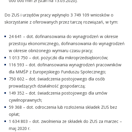
000 000 mln zł (stan na 13.05.2020).
Do ZUS i urzędów pracy wpłynęło 3 749 109 wniosków o
skorzystanie z oferowanych przez tarczę rozwiązań, w tym:
24 641 – dot. dofinansowania do wynagrodzeń w okresie
przestoju ekonomicznego, dofinansowania do wynagrodzeń
w okresie obniżonego wymiaru czasu pracy;
1 013 750 – dot. pożyczki dla mikroprzedsiębiorców;
116 593 – dot. dofinansowania wynagrodzeń pracowników
dla MMŚP z Europejskiego Funduszu Społecznego;
750 602 – dot. świadczenia postojowego dla osób
prowadzących działalność gospodarczą;
149 352 – dot. świadczenia postojowego dla umów
cywilnoprawnych;
59 368 – dot. odroczenia lub rozłożenia składek ZUS bez
opłat;
1 634 803 – dot. zwolnienia ze składek do ZUS za marzec –
maj 2020 r.