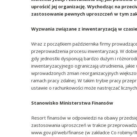
uprościć jej organizację. Wychodząc na prze
zastosowanie pewnych uproszczeń w tym zak
Wyzwania związane z inwentaryzacją w czasi
Wraz z początkiem października firmy prowadząc
przeprowadzenia procesu inwentaryzacji. W dobie
gdy jednostki dysponują bardzo dużym i różnor
inwentaryzacyjnego ograniczają utrudnienia, jakie
wprowadzonych zmian reorganizacyjnych większość
ramach pracy zdalnej. W takim trybie pracy przep
ustawie o rachunkowości może nastręczać licznyc
Stanowisko Ministerstwa Finansów
Resort finansów w odpowiedzi na obawy przedsię
zastosowania uproszczeń w trakcie przeprowadzan
www.gov.pl/web/finanse (w zakładce Co robimy/