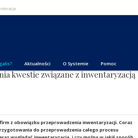
galis?
Aktualności
O Systemie
Pomoc
ia kwestie związane z inwentaryzacją
firm z obowiązku przeprowadzenia inwentaryzacji. Coraz
przygotowania do przeprowadzenia całego procesu
teraz wyglądać inwentaryzacja, i czy można w jakiś sposób