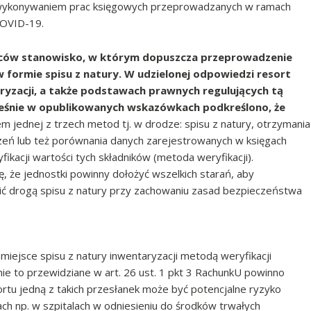
 z wykonywaniem prac księgowych przeprowadzanych w ramach
COVID-19.
rców stanowisko, w którym dopuszcza przeprowadzenie
w formie spisu z natury. W udzielonej odpowiedzi resort
yzacji, a także podstawach prawnych regulujących tą
ześnie w opublikowanych wskazówkach podkreślono, że
 jednej z trzech metod tj. w drodze: spisu z natury, otrzymania
zeń lub też porównania danych zarejestrowanych w księgach
kacji wartości tych składników (metoda weryfikacji).
 że jednostki powinny dołożyć wszelkich starań, aby
ć drogą spisu z natury przy zachowaniu zasad bezpieczeństwa
ejsce spisu z natury inwentaryzacji metodą weryfikacji
ie to przewidziane w art. 26 ust. 1 pkt 3 RachunkU powinno
ortu jedną z takich przesłanek może być potencjalne ryzyko
h np. w szpitalach w odniesieniu do środków trwałych