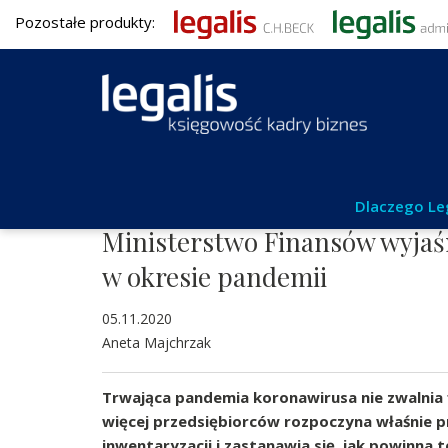
Pozostałe produkty:
Aktualności
Dlaczego Le
Ministerstwo Finansów wyjaśn
w okresie pandemii
05.11.2020
Aneta Majchrzak
Trwająca pandemia koronawirusa nie zwalnia 
więcej przedsiębiorców rozpoczyna właśnie 
inwentaryzacji i zastanawia się, jak powinna 