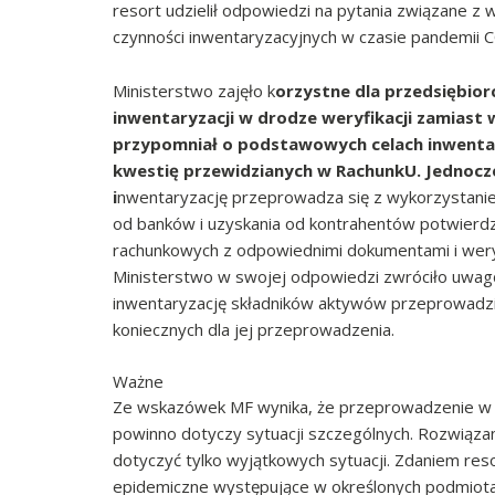
resort udzielił odpowiedzi na pytania związane
czynności inwentaryzacyjnych w czasie pandemii 
Ministerstwo zajęło k
orzystne dla przedsiębio
inwentaryzacji w drodze weryfikacji zamiast 
przypomniał o podstawowych celach inwentar
kwestię przewidzianych w
RachunkU
. Jednoc
i
nwentaryzację przeprowadza się z wykorzystaniem
od banków i uzyskania od kontrahentów potwierd
rachunkowych z odpowiednimi dokumentami i weryfi
Ministerstwo w swojej odpowiedzi zwróciło uwagę,
inwentaryzację składników aktywów przeprowadzi
koniecznych dla jej przeprowadzenia.
Ważne
Ze wskazówek MF wynika, że przeprowadzenie w mi
powinno dotyczy sytuacji szczególnych. Rozwiązan
dotyczyć tylko wyjątkowych sytuacji. Zdaniem res
epidemiczne występujące w określonych podmiotac