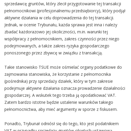
sprzedawcę gruntów, który zlecił przygotowanie tej transakcji
pełnomocnikowi (profesjonalnemu przedsiębiorcy), który podjął
aktywne działania w celu doprowadzenia do tej transakcji.
Jednak, w ocenie Trybunału, każda sprawa jest inna i należy
zbadać każdorazowo jej okoliczności, m.in. warunki tej
współpracy z pełnomocnikiem, zakres czynności przez niego
podejmowanych, a także zakres ryzyka gospodarczego
ponoszonego przez zbywcę w związku z transakcją.
Takie stanowisko TSUE może ośmielać organy podatkowe do
zajmowania stanowiska, że korzystanie z pełnomocnika
(pośrednika) przy sprzedaży działek, który w tym zakresie
podejmuje aktywne działania oznacza prowadzenie działalności
gospodarczej. A wskutek tego trzeba ją opodatkować VAT.
Zatem bardzo istotne będzie ustalenie warunków takiego
pełnomocnictwa, aby mieć argumenty w sporze z fiskusem.
Ponadto, Trybunał odniósł się do tego, kto jest podatnikiem
VAT w przypadku sprzedaży gruntów objętych ustawową