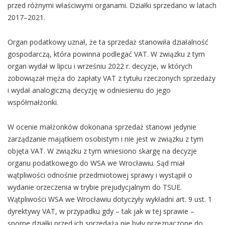
przed różnymi właściwymi organami. Działki sprzedano w latach
2017–2021.
Organ podatkowy uznał, że ta sprzedaż stanowiła działalność
gospodarczą, która powinna podlegać VAT. W związku z tym
organ wydał w lipcu i wrześniu 2022 r. decyzje, w których
zobowiązał męża do zapłaty VAT z tytułu rzeczonych sprzedaży
i wydał analogiczną decyzję w odniesieniu do jego
współmałżonki.
W ocenie małżonków dokonana sprzedaż stanowi jedynie
zarządzanie majątkiem osobistym i nie jest w związku z tym
objęta VAT. W związku z tym wniesiono skargę na decyzje
organu podatkowego do WSA we Wrocławiu. Sąd miał
wątpliwości odnośnie przedmiotowej sprawy i wystąpił o
wydanie orzeczenia w trybie prejudycjalnym do TSUE.
Wątpliwości WSA we Wrocławiu dotyczyły wykładni art. 9 ust. 1
dyrektywy VAT, w przypadku gdy – tak jak w tej sprawie –
sporne działki przed ich sprzedażą nie były przeznaczone do