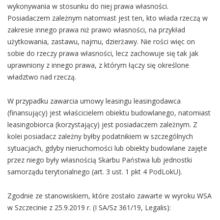
wykonywania w stosunku do niej prawa własności.
Posiadaczem zależnym natomiast jest ten, kto włada rzeczą w
zakresie innego prawa niż prawo własności, na przykład
użytkowania, zastawu, najmu, dzierżawy. Nie rości więc on
sobie do rzeczy prawa własności, lecz zachowuje się tak jak
uprawniony z innego prawa, z którym łączy się określone
władztwo nad rzeczą.
W przypadku zawarcia umowy leasingu leasingodawca
(finansujący) jest właścicielem obiektu budowlanego, natomiast
leasingobiorca (korzystający) jest posiadaczem zależnym. Z
kolei posiadacz zależny byłby podatnikiem w szczególnych
sytuacjach, gdyby nieruchomości lub obiekty budowlane zajęte
przez niego były własnością Skarbu Państwa lub jednostki
samorządu terytorialnego (art. 3 ust. 1 pkt 4 PodLokU).
Zgodnie ze stanowiskiem, które zostało zawarte w wyroku WSA
w Szczecinie z 25.9.2019 r. (I SA/Sz 361/19, Legalis):