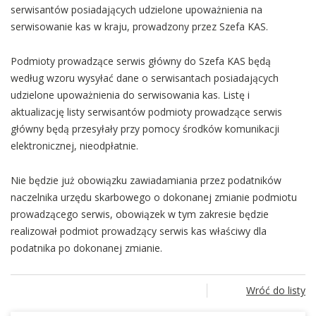
serwisantów posiadających udzielone upoważnienia na
serwisowanie kas w kraju, prowadzony przez Szefa KAS.
Podmioty prowadzące serwis główny do Szefa KAS będą
według wzoru wysyłać dane o serwisantach posiadających
udzielone upoważnienia do serwisowania kas. Listę i
aktualizację listy serwisantów podmioty prowadzące serwis
główny będą przesyłały przy pomocy środków komunikacji
elektronicznej, nieodpłatnie.
Nie będzie już obowiązku zawiadamiania przez podatników
naczelnika urzędu skarbowego o dokonanej zmianie podmiotu
prowadzącego serwis, obowiązek w tym zakresie będzie
realizował podmiot prowadzący serwis kas właściwy dla
podatnika po dokonanej zmianie.
Wróć do listy