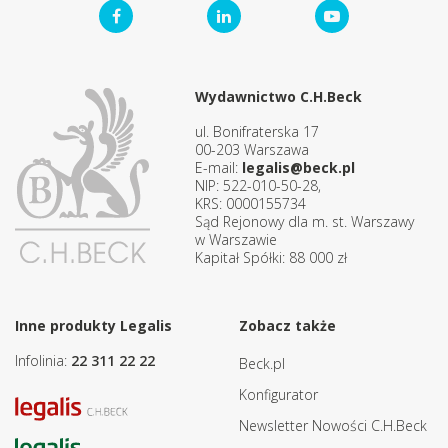
Wydawnictwo C.H.Beck
ul. Bonifraterska 17
00-203 Warszawa
E-mail:
legalis@beck.pl
NIP: 522-010-50-28,
KRS: 0000155734
Sąd Rejonowy dla m. st. Warszawy
w Warszawie
Kapitał Spółki: 88 000 zł
Inne produkty Legalis
Zobacz także
Infolinia:
22 311 22 22
Beck.pl
Konfigurator
Newsletter Nowości C.H.Beck