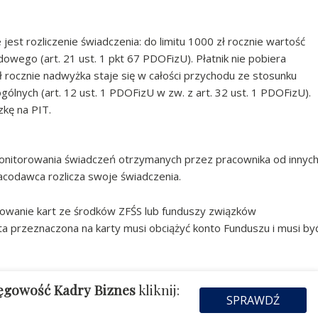
jest rozliczenie świadczenia: do limitu 1000 zł rocznie wartość
wego (art. 21 ust. 1 pkt 67 PDOFizU). Płatnik nie pobiera
zł rocznie nadwyżka staje się w całości przychodu ze stosunku
lnych (art. 12 ust. 1 PDOFizU w zw. z art. 32 ust. 1 PDOFizU).
zkę na PIT.
onitorowania świadczeń otrzymanych przez pracownika od innyc
acodawca rozlicza swoje świadczenia.
nsowanie kart ze środków ZFŚS lub funduszy związków
 przeznaczona na karty musi obciążyć konto Funduszu i musi by
ięgowość Kadry Biznes
kliknij:
SPRAWDŹ