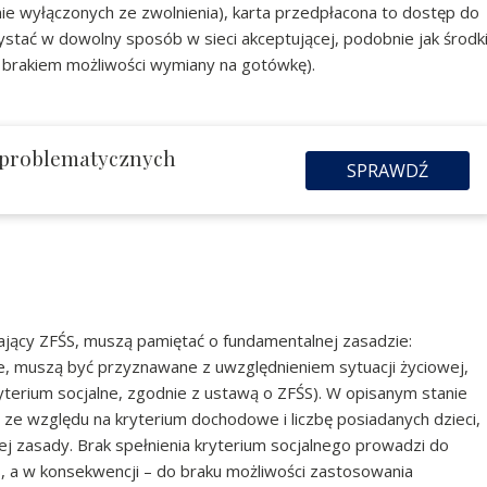
e wyłączonych ze zwolnienia), karta przedpłacona to dostęp do
ystać w dowolny sposób w sieci akceptującej, podobnie jak środk
. brakiem możliwości wymiany na gotówkę).
 problematycznych
SPRAWDŹ
ający ZFŚS, muszą pamiętać o fundamentalnej zasadzie:
, muszą być przyznawane z uwzględnieniem sytuacji życiowej,
ryterium socjalne, zgodnie z ustawą o ZFŚS). W opisanym stanie
 ze względu na kryterium dochodowe i liczbę posiadanych dzieci,
j zasady. Brak spełnienia kryterium socjalnego prowadzi do
S, a w konsekwencji – do braku możliwości zastosowania