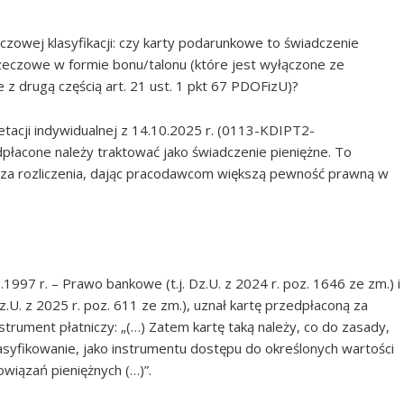
zowej klasyfikacji: czy karty podarunkowe to świadczenie
rzeczowe w formie bonu/talonu (które jest wyłączone ze
 z drugą częścią art. 21 ust. 1 pkt 67 PDOFizU)?
etacji indywidualnej z 14.10.2025 r. (0113-KDIPT2-
dpłacone należy traktować jako świadczenie pieniężne. To
zcza rozliczenia, dając pracodawcom większą pewność prawną w
997 r. – Prawo bankowe (t.j. Dz.U. z 2024 r. poz. 1646 ze zm.) i
Dz.U. z 2025 r. poz. 611 ze zm.), uznał kartę przedpłaconą za
strument płatniczy: „(…) Zatem kartę taką należy, co do zasady,
lasyfikowanie, jako instrumentu dostępu do określonych wartości
owiązań pieniężnych (…)”.