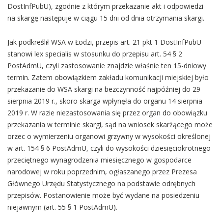
DostInfPubU), zgodnie z którym przekazanie akt i odpowiedzi
na skargę następuje w ciągu 15 dni od dnia otrzymania skargi.
Jak podkreślił WSA w Łodzi, przepis art. 21 pkt 1 DostInfPubU
stanowi lex specialis w stosunku do przepisu art. 54 § 2
PostAdmU, czyli zastosowanie znajdzie właśnie ten 15-dniowy
termin. Zatem obowiązkiem zakładu komunikacji miejskiej było
przekazanie do WSA skargi na bezczynność najpóźniej do 29
sierpnia 2019 r., skoro skarga wpłynęła do organu 14 sierpnia
2019 r. W razie niezastosowania się przez organ do obowiązku
przekazania w terminie skargi, sąd na wniosek skarżącego może
orzec o wymierzeniu organowi grzywny w wysokości określonej
w art. 154 § 6 PostAdmU, czyli do wysokości dziesięciokrotnego
przeciętnego wynagrodzenia miesięcznego w gospodarce
narodowej w roku poprzednim, ogłaszanego przez Prezesa
Głównego Urzędu Statystycznego na podstawie odrębnych
przepisów. Postanowienie może być wydane na posiedzeniu
niejawnym (art. 55 § 1 PostAdmU).