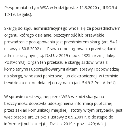
Przypomniał o tym WSA w Łodzi (post. z 11.3.2020 r., II SO/Łd
12/19, Legalis).
Skargę do sądu administracyjnego wnosi się za pośrednictwem
organu, którego działanie, bezczynność lub przewlekłe
prowadzenie postępowania jest przedmiotem skargi (art. 54 § 1
ustawy z 30.8.2002 r. – Prawo o postępowaniu przed sądami
administracyjnymi, t.j. Dz.U. z 2019 r. poz. 2325 ze zm.; dalej:
PostAdmU). Organ ten przekazuje skargę sądowi wraz z
kompletnymi i uporządkowanymi aktami sprawy i odpowiedzią
na skargę, w postaci papierowej lub elektronicznej, w terminie
trzydziestu dni od dnia jej otrzymania (art. 54 § 2 PostAdmU).
W sprawie rozstrzyganej przez WSA w Łodzi skarga na
bezczynność dotyczyła udostępnienia informacji publicznej
przez zakład komunikacji miejskiej. Istotny w tym przypadku jest
więc przepis art. 21 pkt 1 ustawy z 6.9.2001 r. o dostępie do
informacji publicznej (t.j. Dz.U. z 2019 r. poz. 1429; dalej: