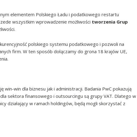
żnym elementem Polskiego Ładu i podatkowego restartu
przede wszystkim wprowadzenie możliwości
tworzenia Grup
liwości.
urencyjność polskiego systemu podatkowego i pozwoli na
anych firm. W ten sposób dołączamy do grona 18 krajów UE,
nia.
ę win-win dla biznesu jak i administracji. Badania PwC pokazują
dla sektora finansowego i outsourcingu są grupy VAT. Dlatego w
cy działający w ramach holdingów, będą mogli skorzystać z