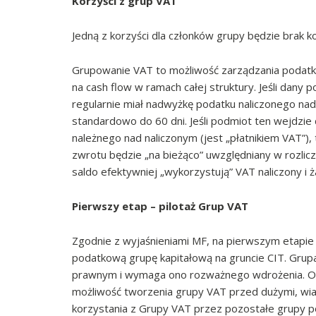
Korzyści z grup VAT
Jedną z korzyści dla członków grupy będzie brak k
Grupowanie VAT to możliwość zarządzania podatki
na cash flow w ramach całej struktury. Jeśli dany
regularnie miał nadwyżkę podatku naliczonego na
standardowo do 60 dni. Jeśli podmiot ten wejdzie
należnego nad naliczonym (jest „płatnikiem VAT”
zwrotu będzie „na bieżąco” uwzględniany w rozlicz
saldo efektywniej „wykorzystują” VAT naliczony i
Pierwszy etap – pilotaż Grup VAT
Zgodnie z wyjaśnieniami MF, na pierwszym etapie 
podatkową grupę kapitałową na gruncie CIT. Grup
prawnym i wymaga ono rozważnego wdrożenia. Opa
możliwość tworzenia grupy VAT przed dużymi, wi
korzystania z Grupy VAT przez pozostałe grupy p