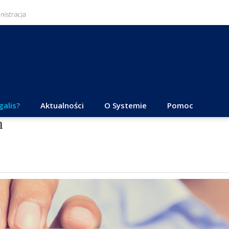
galis?
Aktualności
O Systemie
Pomoc
h