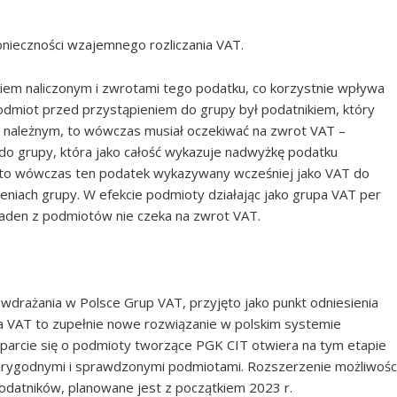
onieczności wzajemnego rozliczania VAT.
em naliczonym i zwrotami tego podatku, co korzystnie wpływa
 podmiot przed przystąpieniem do grupy był podatnikiem, który
d należnym, to wówczas musiał oczekiwać na zwrot VAT –
 do grupy, która jako całość wykazuje nadwyżkę podatku
), to wówczas ten podatek wykazywany wcześniej jako VAT do
eniach grupy. W efekcie podmioty działając jako grupa VAT per
 żaden z podmiotów nie czeka na zwrot VAT.
wdrażania w Polsce Grup VAT, przyjęto jako punkt odniesienia
a VAT to zupełnie nowe rozwiązanie w polskim systemie
rcie się o podmioty tworzące PGK CIT otwiera na tym etapie
arygodnymi i sprawdzonymi podmiotami. Rozszerzenie możliwośc
odatników, planowane jest z początkiem 2023 r.