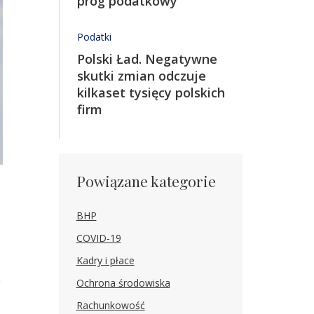
próg podatkowy
Podatki
Polski Ład. Negatywne
skutki zmian odczuje
kilkaset tysięcy polskich
firm
Powiązane kategorie
BHP
COVID-19
Kadry i płace
a
Ochrona środowiska
Rachunkowość