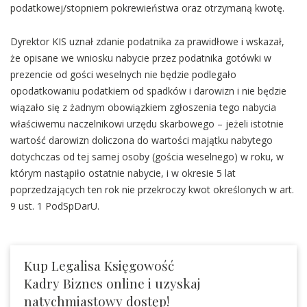
podatkowej/stopniem pokrewieństwa oraz otrzymaną kwotę.
Dyrektor KIS uznał zdanie podatnika za prawidłowe i wskazał,
że opisane we wniosku nabycie przez podatnika gotówki w
prezencie od gości weselnych nie będzie podlegało
opodatkowaniu podatkiem od spadków i darowizn i nie będzie
wiązało się z żadnym obowiązkiem zgłoszenia tego nabycia
właściwemu naczelnikowi urzędu skarbowego – jeżeli istotnie
wartość darowizn doliczona do wartości majątku nabytego
dotychczas od tej samej osoby (gościa weselnego) w roku, w
którym nastąpiło ostatnie nabycie, i w okresie 5 lat
poprzedzających ten rok nie przekroczy kwot określonych w art.
9 ust. 1 PodSpDarU.
Kup Legalisa Księgowość
Kadry Biznes online i uzyskaj
natychmiastowy dostęp!