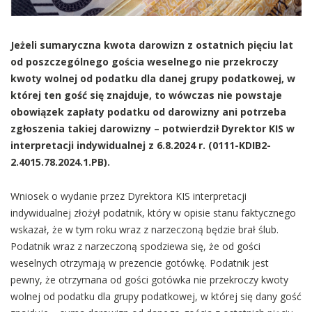
Jeżeli sumaryczna kwota darowizn z ostatnich pięciu lat
od poszczególnego gościa weselnego nie przekroczy
kwoty wolnej od podatku dla danej grupy podatkowej, w
której ten gość się znajduje, to wówczas nie powstaje
obowiązek zapłaty podatku od darowizny ani potrzeba
zgłoszenia takiej darowizny – potwierdził Dyrektor KIS w
interpretacji indywidualnej z 6.8.2024 r. (0111-KDIB2-
2.4015.78.2024.1.PB).
Wniosek o wydanie przez Dyrektora KIS interpretacji
indywidualnej złożył podatnik, który w opisie stanu faktycznego
wskazał, że w tym roku wraz z narzeczoną będzie brał ślub.
Podatnik wraz z narzeczoną spodziewa się, że od gości
weselnych otrzymają w prezencie gotówkę. Podatnik jest
pewny, że otrzymana od gości gotówka nie przekroczy kwoty
wolnej od podatku dla grupy podatkowej, w której się dany gość