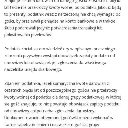
znajduje – suma darowizn od danego gościa z ostatnich pięciu
lat także nie przekroczy kwoty wolnej od podatku. Jako, iż będą
to prezenty, podatnik wraz z narzeczoną nie chcą wymagać od
gości, by przelewali pieniądze na konto bankowe a w trakcie
ślubu podarowali jedynie potwierdzenia transakcji lub
pokwitowania przelewów.
Podatnik chciał zatem wiedzieć czy w opisanym przez niego
zdarzeniu przyszłym wystąpi obowiązek zapłaty podatku od
darowizny lub obowiązek jej zgłoszenia do właściwego
naczelnika urzędu skarbowego.
Zdaniem podatnika, jeżeli sumaryczna kwota darowizn z
ostatnich pięciu lat od poszczególnego gościa nie przekroczy
kwoty wolnej od podatku dla danej grupy podatkowej, w której
się gość znajduje, to nie powstaje obowiązek zapłaty podatku
od darowizny ani potrzeba zgłoszenia darowizny.
Udokumentowanie otrzymanej gotówki można wykonać w
formie tabeli z imieniem i nazwiskiem gościa, grupy