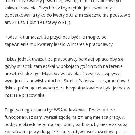
miał cechy kwatery prywatnej, wynajętej na cel zbiorowego
zakwaterowania. Przychód z tego tytułu jest zwolniony z
opodatkowania tylko do kwoty 500 zł miesięcznie (na podstawie
art. 21 ust. 1 pkt 19 ustawy o PIT).
Podatnik tłumaczył, że przychodu być nie mogło, bo
zapewnienie mu kwatery leżało w interesie pracodawcy.
Fiskus jednak uważał, że pracodawcy bardziej opłacałoby się,
gdyby strażnik zamieszkał w pokojach gościnnych na terenie
aresztu śledczego. Musiałby wtedy płacić czynsz, a wpływy z
wynajmu stanowiłyby dochód Skarbu Państwa – argumentował
fiskus, próbując udowodnić, że bezpłatna kwatera była jednak w
interesie pracownika.
Tego samego zdania był WSA w Krakowie. Podkreślił, że
funkcjonariusz sam wyraził zgodę na zmianę miejsca pracy. A
podjęcie określonego rodzaju pracy bądź służby niesie za sobą
konsekwencje wynikające z danej aktywności zawodowej. – Te