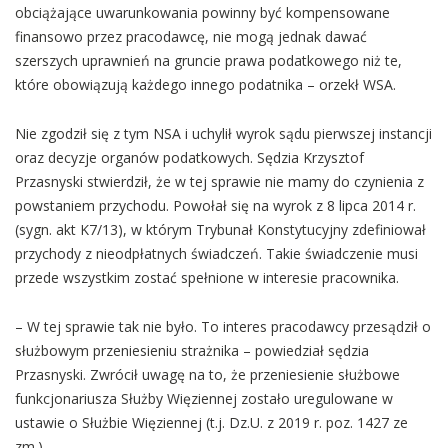
obciążające uwarunkowania powinny być kompensowane
finansowo przez pracodawcę, nie mogą jednak dawać
szerszych uprawnień na gruncie prawa podatkowego niż te,
które obowiązują każdego innego podatnika – orzekł WSA.
Nie zgodził się z tym NSA i uchylił wyrok sądu pierwszej instancji
oraz decyzje organów podatkowych. Sędzia Krzysztof
Przasnyski stwierdził, że w tej sprawie nie mamy do czynienia z
powstaniem przychodu. Powołał się na wyrok z 8 lipca 2014 r.
(sygn. akt K7/13), w którym Trybunał Konstytucyjny zdefiniował
przychody z nieodpłatnych świadczeń. Takie świadczenie musi
przede wszystkim zostać spełnione w interesie pracownika.
– W tej sprawie tak nie było. To interes pracodawcy przesądził o
służbowym przeniesieniu strażnika – powiedział sędzia
Przasnyski. Zwrócił uwagę na to, że przeniesienie służbowe
funkcjonariusza Służby Więziennej zostało uregulowane w
ustawie o Służbie Więziennej (t.j. Dz.U. z 2019 r. poz. 1427 ze
zm.).