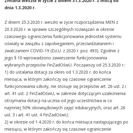
Zmiana weszła w życie z dniem 31.3.2020 r. z mocą od
dnia 1.3.2020 r.
Z dniem 25.3.2020 r. weszło w życie rozporządzenia MEN z
20.3.2020 r. w sprawie szczególnych rozwiązań w okresie
czasowego ograniczenia funkcjonowania jednostek systemu
oświaty w związku z zapobieganiem, przeciwdziałaniem i
zwalczaniem COVID-19 (Dz.U. z 2020 r. poz. 493). Zgodnie z
jego § 10 wprowadzono zawieszenie funkcjonowania
wybranych przepisów FinZadOśwU. Począwszy od 25.3.2020 r.:
1) do ustalania dotacji za okres od 1.3.2020 r. do końca
miesiąca, w którym zakończy się czasowe ograniczenie
funkcjonowania szkoły, nie stosuje się przepisów art. 26 ust. 2 i
art. 41 ust. 2 FinZadOśwU, w zakresie dotyczącym uzależnienia
otrzymania dotacji na ucznia od jego uczestnictwa w co
najmniej 50% obowiązkowych zajęć edukacyjnych, oraz art. 26
ust. 3 i art. 41 ust. 4 FinZadOśwU;
2) w okresie od 1.4.2020 r. do końca miesiąca następującego po
miesiącu, w którym zakończy się czasowe ograniczenie