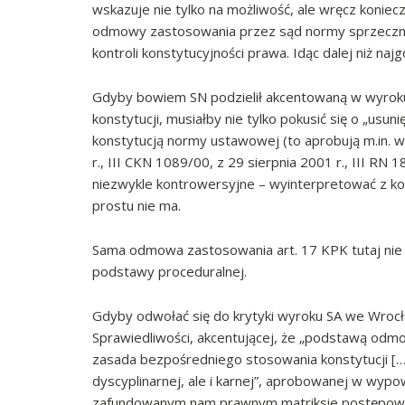
wskazuje nie tylko na możliwość, ale wręcz konie
odmowy zastosowania przez sąd normy sprzecznej
kontroli konstytucyjności prawa. Idąc dalej niż najgo
Gdyby bowiem SN podzielił akcentowaną w wyroku 
konstytucji, musiałby nie tylko pokusić się o „usu
konstytucją normy ustawowej (to aprobują m.in. 
r., III CKN 1089/00, z 29 sierpnia 2001 r., III RN 1
niezwykle kontrowersyjne – wyinterpretować z kon
prostu nie ma.
Sama odmowa zastosowania art. 17 KPK tutaj nie
podstawy proceduralnej.
Gdyby odwołać się do krytyki wyroku SA we Wrocła
Sprawiedliwości, akcentującej, że „podstawą od
zasada bezpośredniego stosowania konstytucji […]
dyscyplinarnej, ale i karnej”, aprobowanej w wyp
zafundowanym nam prawnym matriksie postępowani