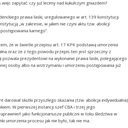
więc zapytać: czy już lecimy nad kukułczym gniazdem?
denckiego prawa łaski, uregulowanego w art. 139 konstytucji.
stytucją „w zakresie, w jakim nie czyni aktu tzw. abolicji
 postępowania karnego”.
zem, że w świetle przepisu art. 17 KPK podstawą umorzenia
alna oraz że z tego powodu przepis ten jest sprzeczny z
cji pozwala prezydentowi na wykonanie prawa łaski, polegającego
nej osoby albo na wstrzymaniu i umorzeniu postępowania już
darował skutki przyszłego skazania (tzw. abolicja indywidualna)
em. W pierwszej instancji szef CBA i trzej jego
 uprawnień jako funkcjonariusze publiczni w toku śledztwa w
i umorzenia procesu jak nie było, tak nie ma.