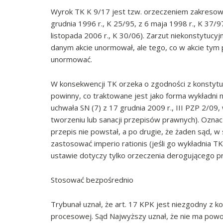
Wyrok TK K 9/17 jest tzw. orzeczeniem zakresowy
grudnia 1996 r., K 25/95, z 6 maja 1998 r., K 37/9
listopada 2006 r., K 30/06). Zarzut niekonstytuc
danym akcie unormował, ale tego, co w akcie tym 
unormować.
W konsekwencji TK orzeka o zgodności z konstytu
powinny, co traktowane jest jako forma wykładni ni
uchwała SN (7) z 17 grudnia 2009 r., III PZP 2/0
tworzeniu lub sanacji przepisów prawnych). Ozna
przepis nie powstał, a po drugie, że żaden sąd, w 
zastosować imperio rationis (jeśli go wykładnia TK
ustawie dotyczy tylko orzeczenia derogującego p
Stosować bezpośrednio
Trybunał uznał, że art. 17 KPK jest niezgodny z k
procesowej. Sąd Najwyższy uznał, że nie ma powod