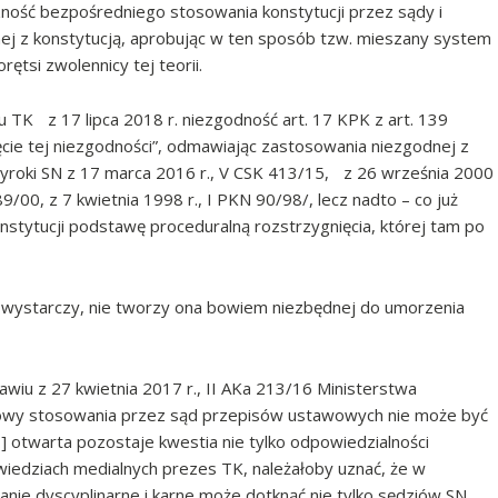
czność bezpośredniego stosowania konstytucji przez sądy i
 z konstytucją, aprobując w ten sposób tzw. mieszany system
rętsi zwolennicy tej teorii.
TK z 17 lipca 2018 r. niezgodność art. 17 KPK z art. 139
nięcie tej niezgodności”, odmawiając zastosowania niezgodnej z
wyroki SN z 17 marca 2016 r., V CSK 413/15, z 26 września 2000
89/00, z 7 kwietnia 1998 r., I PKN 90/98/, lecz nadto – co już
stytucji podstawę proceduralną rozstrzygnięcia, której tam po
 wystarczy, nie tworzy ona bowiem niezbędnej do umorzenia
wiu z 27 kwietnia 2017 r., II AKa 213/16 Ministerstwa
mowy stosowania przez sąd przepisów ustawowych nie może być
 otwarta pozostaje kwestia nie tylko odpowiedzialności
owiedziach medialnych prezes TK, należałoby uznać, że w
e dyscyplinarne i karne może dotknąć nie tylko sędziów SN