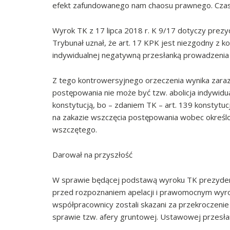
efekt zafundowanego nam chaosu prawnego. Czas 
Wyrok TK z 17 lipca 2018 r. K 9/17 dotyczy prezy
Trybunał uznał, że art. 17 KPK jest niezgodny z kon
indywidualnej negatywną przesłanką prowadzenia
Z tego kontrowersyjnego orzeczenia wynika zara
postępowania nie może być tzw. abolicja indywidu
konstytucją, bo – zdaniem TK – art. 139 konstytu
na zakazie wszczęcia postępowania wobec określo
wszczętego.
Darował na przyszłość
W sprawie będącej podstawą wyroku TK prezydent 
przed rozpoznaniem apelacji i prawomocnym wyroki
współpracownicy zostali skazani za przekroczenie
sprawie tzw. afery gruntowej. Ustawowej przesłank