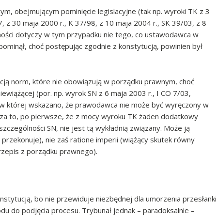
m, obejmującym pominięcie legislacyjne (tak np. wyroki TK z 3
7, z 30 maja 2000 r., K 37/98, z 10 maja 2004 r., SK 39/03, z 8
yjności dotyczy w tym przypadku nie tego, co ustawodawca w
pominął, choć postępując zgodnie z konstytucją, powinien był
cją norm, które nie obowiązują w porządku prawnym, choć
ewiążącej (por. np. wyrok SN z 6 maja 2003 r., I CO 7/03,
9, w której wskazano, że prawodawca nie może być wyręczony w
cza to, po pierwsze, że z mocy wyroku TK żaden dodatkowy
szczególności SN, nie jest tą wykładnią związany. Może ją
 przekonuje), nie zaś ratione imperii (wiążący skutek równy
rzepis z porządku prawnego).
onstytucją, bo nie przewiduje niezbędnej dla umorzenia przesłanki
u do podjęcia procesu. Trybunał jednak – paradoksalnie –