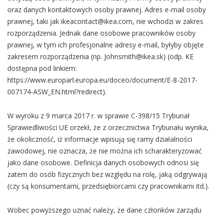
oraz danych kontaktowych osoby prawnej. Adres e-mail osoby
prawnej, taki jak ikeacontact@ikea.com, nie wchodzi w zakres
rozporządzenia. Jednak dane osobowe pracowników osoby
prawnej, w tym ich profesjonalne adresy e-mail, byłyby objęte
zakresem rozporządzenia (np. Johnsmith@ikea.sk) (odp. KE
dostępna pod linkiem:
https://www.europarl.europa.eu/doceo/document/E-8-2017-
007174-ASW_EN.html?redirect).
W wyroku z 9 marca 2017 r. w sprawie C-398/15 Trybunał
Sprawiedliwości UE orzekł, że z orzecznictwa Trybunału wynika,
że okoliczność, iż informacje wpisują się ramy działalności
zawodowej, nie oznacza, że nie można ich scharakteryzować
jako dane osobowe. Definicja danych osobowych odnosi się
zatem do osób fizycznych bez względu na rolę, jaką odgrywają
(czy są konsumentami, przedsiębiorcami czy pracownikami itd.).
Wobec powyższego uznać należy, że dane członków zarządu