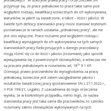
jednakowych”. W doktrynie prawa pracy i orzecznictwie SN
przyjmuje się, że prace jednakowe to prace takie same pod
względem rodzaju, kwalifikacji koniecznych do ich wykonywania,
warunków, w jakich są świadczone, a także – ilości i jakości. W
świetle tych definicji stanowisko pracy może stanowić kryterium
porównawcze w ramach ustalania „jednakowej pracy”, ale nie
jest ono wyłączne. Prace tożsame pod względem rodzaju i
kwalifikacji wymaganych do ich wykonywania na tych samych
stanowiskach pracy funkcjonujących u danego pracodawcy
mogą różnić się co do ilości i jakości (rozumianej jako sposób
wywiązywania się z powierzonych obowiązków), a wówczas nie
3c
są pracami jednakowymi w rozumieniu art. 18
§ 1 KP.
Oceniając prawo pracowników do wynagrodzenia za pracę
jednakową, konieczne jest zatem uwzględnienie jakości i
rezultatów świadczonej pracy (postanowienie SN z 27.1.2022 r.,
II PSK 199/21, Legalis). Z uzasadnienia do tego orzeczenia
wynika, że w konkretnym przypadku, mimo tego, że nazwa
stanowiska pracy jest taka sama dla pracowników, to szeroko
rozumiany zakres obowiązków wykonywanych na tych