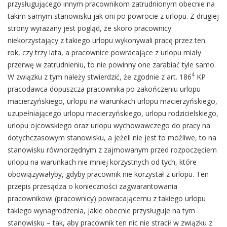
przysługującego innym pracownikom zatrudnionym obecnie na
takim samym stanowisku jak oni po powrocie z urlopu. Z drugiej
strony wyrażany jest pogląd, że skoro pracownicy
niekorzystający z takiego urlopu wykonywali pracę przez ten
rok, czy trzy lata, a pracownice powracające z urlopu miały
przerwę w zatrudnieniu, to nie powinny one zarabiać tyle samo.
4
W związku z tym należy stwierdzić, że zgodnie z art. 186
KP
pracodawca dopuszcza pracownika po zakończeniu urlopu
macierzyńskiego, urlopu na warunkach urlopu macierzyńskiego,
uzupełniającego urlopu macierzyńskiego, urlopu rodzicielskiego,
urlopu ojcowskiego oraz urlopu wychowawczego do pracy na
dotychczasowym stanowisku, a jeżeli nie jest to możliwe, to na
stanowisku równorzędnym z zajmowanym przed rozpoczęciem
urlopu na warunkach nie mniej korzystnych od tych, które
obowiązywałyby, gdyby pracownik nie korzystał z urlopu. Ten
przepis przesądza o konieczności zagwarantowania
pracownikowi (pracownicy) powracającemu z takiego urlopu
takiego wynagrodzenia, jakie obecnie przysługuje na tym
stanowisku – tak, aby pracownik ten nic nie stracił w związku z