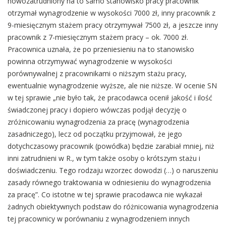
nowozatrudniony na to samo stanowisko pracy pracownik
otrzymał wynagrodzenie w wysokości 7000 zł, inny pracownik z
9-miesięcznym stażem pracy otrzymywał 7500 zł, a jeszcze inny
pracownik z 7-miesięcznym stażem pracy – ok. 7000 zł.
Pracownica uznała, że po przeniesieniu na to stanowisko
powinna otrzymywać wynagrodzenie w wysokości
porównywalnej z pracownikami o niższym stażu pracy,
ewentualnie wynagrodzenie wyższe, ale nie niższe. W ocenie SN
w tej sprawie „nie było tak, że pracodawca ocenił jakość i ilość
świadczonej pracy i dopiero wówczas podjął decyzję o
zróżnicowaniu wynagrodzenia za pracę (wynagrodzenia
zasadniczego), lecz od początku przyjmował, że jego
dotychczasowy pracownik (powódka) będzie zarabiał mniej, niż
inni zatrudnieni w R., w tym także osoby o krótszym stażu i
doświadczeniu. Tego rodzaju wzorzec dowodzi (…) o naruszeniu
zasady równego traktowania w odniesieniu do wynagrodzenia
za pracę”. Co istotne w tej sprawie pracodawca nie wykazał
żadnych obiektywnych podstaw do różnicowania wynagrodzenia
tej pracownicy w porównaniu z wynagrodzeniem innych