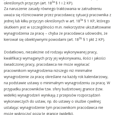
3a
określonych przyczyn (art. 18
§ 1 i 2 KP).
Za naruszenie zasady równego traktowania w zatrudnieniu
uważa się różnicowanie przez pracodawcę sytuacji pracownika z
3a
jednej lub kilku przyczyn określonych w art. 18
§ 1 KP, którego
skutkiem jest w szczególności m.in. niekorzystne ukształtowanie
wynagrodzenia za pracę – chyba że pracodawca udowodni, że
3b
kierował się obiektywnymi powodami (art. 18
§ 1 pkt 2 KP).
Dodatkowo, niezależnie od rodzaju wykonywanej pracy,
kwalifikacji wymaganych przy jej wykonywaniu, ilości i jakości
świadczonej pracy, pracodawca nie może wypłacać
pracownikom wynagrodzenia niższego niż minimalne
wynagrodzenie za pracę określane na każdy rok kalendarzowy,
na podstawie ustawy o minimalnym wynagrodzeniu za pracę. W
przypadku pracowników tzw. sfery budżetowej granice (tzw.
widełki) wynagrodzeń wynikają z przepisów rozporządzeń
wykonawczych do ustaw, np. do ustawy o służbie cywilnej;
ustalając wynagrodzenie tym pracownikom pracodawca nie
może wykroczyć poza te granice (widełki).