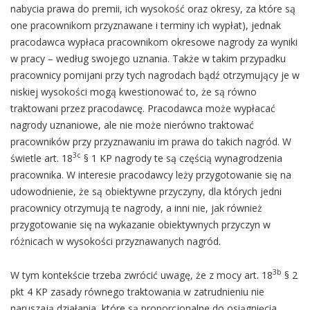
nabycia prawa do premii, ich wysokość oraz okresy, za które są
one pracownikom przyznawane i terminy ich wypłat), jednak
pracodawca wypłaca pracownikom okresowe nagrody za wyniki
w pracy – według swojego uznania. Także w takim przypadku
pracownicy pomijani przy tych nagrodach bądź otrzymujący je w
niskiej wysokości mogą kwestionować to, że są równo
traktowani przez pracodawcę. Pracodawca może wypłacać
nagrody uznaniowe, ale nie może nierówno traktować
pracowników przy przyznawaniu im prawa do takich nagród. W
3c
świetle art. 18
§ 1 KP nagrody te są częścią wynagrodzenia
pracownika. W interesie pracodawcy leży przygotowanie się na
udowodnienie, że są obiektywne przyczyny, dla których jedni
pracownicy otrzymują te nagrody, a inni nie, jak również
przygotowanie się na wykazanie obiektywnych przyczyn w
różnicach w wysokości przyznawanych nagród.
3b
W tym kontekście trzeba zwrócić uwagę, że z mocy art. 18
§ 2
pkt 4 KP zasady równego traktowania w zatrudnieniu nie
naruszają działania, które są proporcjonalne do osiągnięcia