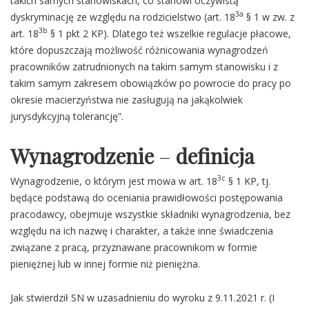
takich samych stanowiskach, co stanowi oczywistą
3a
dyskryminację ze względu na rodzicielstwo (art. 18
§ 1 w zw. z
3b
art. 18
§ 1 pkt 2 KP). Dlatego też wszelkie regulacje płacowe,
które dopuszczają możliwość różnicowania wynagrodzeń
pracowników zatrudnionych na takim samym stanowisku i z
takim samym zakresem obowiązków po powrocie do pracy po
okresie macierzyństwa nie zasługują na jakąkolwiek
jurysdykcyjną tolerancję”.
Wynagrodzenie
–
definicja
3c
Wynagrodzenie, o którym jest mowa w art. 18
§ 1 KP, tj.
będące podstawą do oceniania prawidłowości postępowania
pracodawcy, obejmuje wszystkie składniki wynagrodzenia, bez
względu na ich nazwę i charakter, a także inne świadczenia
związane z pracą, przyznawane pracownikom w formie
pieniężnej lub w innej formie niż pieniężna.
Jak stwierdził SN w uzasadnieniu do wyroku z 9.11.2021 r. (I