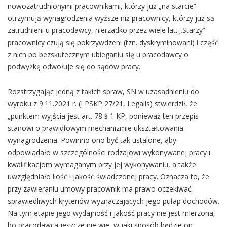
nowozatrudnionymi pracownikami, którzy już „na starcie”
otrzymują wynagrodzenia wyższe niż pracownicy, którzy już są
zatrudnieni u pracodawcy, nierzadko przez wiele lat. „Starzy”
pracownicy czują się pokrzywdzeni (tzn. dyskryminowani) i część
z nich po bezskutecznym ubieganiu się u pracodawcy o
podwyżkę odwołuje się do sądów pracy.
Rozstrzygając jedną z takich spraw, SN w uzasadnieniu do
wyroku z 9.11.2021 r. (I PSKP 27/21, Legalis) stwierdził, że
„punktem wyjścia jest art. 78 § 1 KP, ponieważ ten przepis
stanowi o prawidłowym mechanizmie ukształtowania
wynagrodzenia. Powinno ono być tak ustalone, aby
odpowiadało w szczególności rodzajowi wykonywanej pracy i
kwalifikacjom wymaganym przy jej wykonywaniu, a także
uwzględniało ilość i jakość świadczonej pracy. Oznacza to, że
przy zawieraniu umowy pracownik ma prawo oczekiwać
sprawiedliwych kryteriów wyznaczających jego pułap dochodów.
Na tym etapie jego wydajność i jakość pracy nie jest mierzona,
bo pracodawca jeszcze nie wie, w jaki sposób będzie on