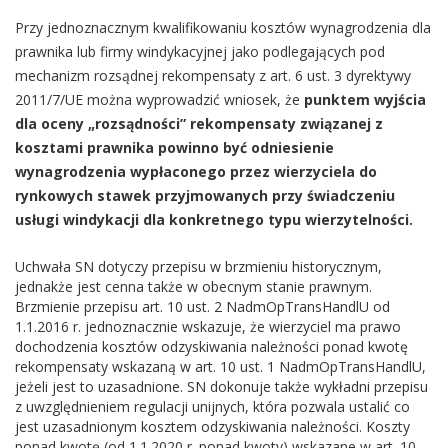
Przy jednoznacznym kwalifikowaniu kosztów wynagrodzenia dla
prawnika lub firmy windykacyjnej jako podlegających pod
mechanizm rozsądnej rekompensaty z art. 6 ust. 3 dyrektywy
2011/7/UE można wyprowadzić wniosek, że
punktem wyjścia
dla oceny „rozsądności” rekompensaty związanej z
kosztami prawnika powinno być odniesienie
wynagrodzenia wypłaconego przez wierzyciela do
rynkowych stawek przyjmowanych przy świadczeniu
usługi windykacji dla konkretnego typu wierzytelności.
Uchwała SN dotyczy przepisu w brzmieniu historycznym,
jednakże jest cenna także w obecnym stanie prawnym.
Brzmienie przepisu art. 10 ust. 2 NadmOpTransHandlU od
1.1.2016 r. jednoznacznie wskazuje, że wierzyciel ma prawo
dochodzenia kosztów odzyskiwania należności ponad kwotę
rekompensaty wskazaną w art. 10 ust. 1 NadmOpTransHandlU,
jeżeli jest to uzasadnione. SN dokonuje także wykładni przepisu
z uwzględnieniem regulacji unijnych, która pozwala ustalić co
jest uzasadnionym kosztem odzyskiwania należności. Koszty
ponad kwotę (od 1.1.2020 r. ponad kwoty) wskazane w art. 10