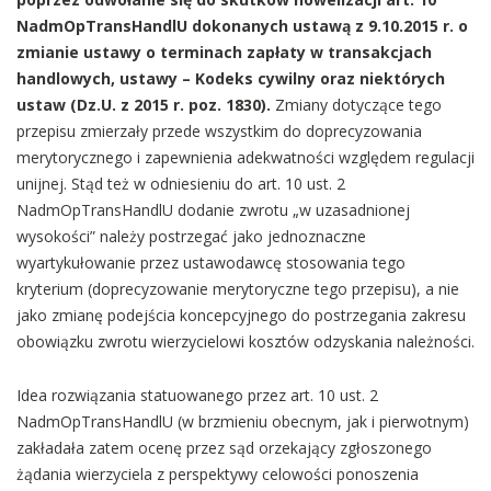
NadmOpTransHandlU dokonanych ustawą z 9.10.2015 r. o
zmianie ustawy o terminach zapłaty w transakcjach
handlowych, ustawy – Kodeks cywilny oraz niektórych
ustaw (Dz.U. z 2015 r. poz. 1830).
Zmiany dotyczące tego
przepisu zmierzały przede wszystkim do doprecyzowania
merytorycznego i zapewnienia adekwatności względem regulacji
unijnej. Stąd też w odniesieniu do art. 10 ust. 2
NadmOpTransHandlU dodanie zwrotu „w uzasadnionej
wysokości” należy postrzegać jako jednoznaczne
wyartykułowanie przez ustawodawcę stosowania tego
kryterium (doprecyzowanie merytoryczne tego przepisu), a nie
jako zmianę podejścia koncepcyjnego do postrzegania zakresu
obowiązku zwrotu wierzycielowi kosztów odzyskania należności.
Idea rozwiązania statuowanego przez art. 10 ust. 2
NadmOpTransHandlU (w brzmieniu obecnym, jak i pierwotnym)
zakładała zatem ocenę przez sąd orzekający zgłoszonego
żądania wierzyciela z perspektywy celowości ponoszenia