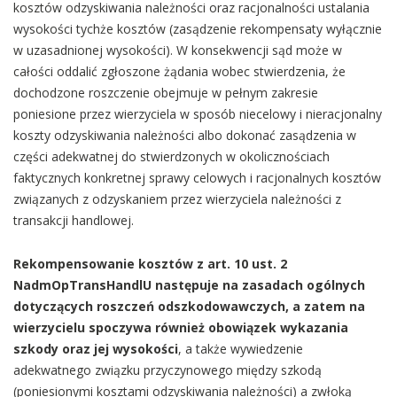
kosztów odzyskiwania należności oraz racjonalności ustalania
wysokości tychże kosztów (zasądzenie rekompensaty wyłącznie
w uzasadnionej wysokości). W konsekwencji sąd może w
całości oddalić zgłoszone żądania wobec stwierdzenia, że
dochodzone roszczenie obejmuje w pełnym zakresie
poniesione przez wierzyciela w sposób niecelowy i nieracjonalny
koszty odzyskiwania należności albo dokonać zasądzenia w
części adekwatnej do stwierdzonych w okolicznościach
faktycznych konkretnej sprawy celowych i racjonalnych kosztów
związanych z odzyskaniem przez wierzyciela należności z
transakcji handlowej.
Rekompensowanie kosztów z art. 10 ust. 2
NadmOpTransHandlU następuje na zasadach ogólnych
dotyczących roszczeń odszkodowawczych, a zatem na
wierzycielu spoczywa również obowiązek wykazania
szkody oraz jej wysokości
, a także wywiedzenie
adekwatnego związku przyczynowego między szkodą
(poniesionymi kosztami odzyskiwania należności) a zwłoką