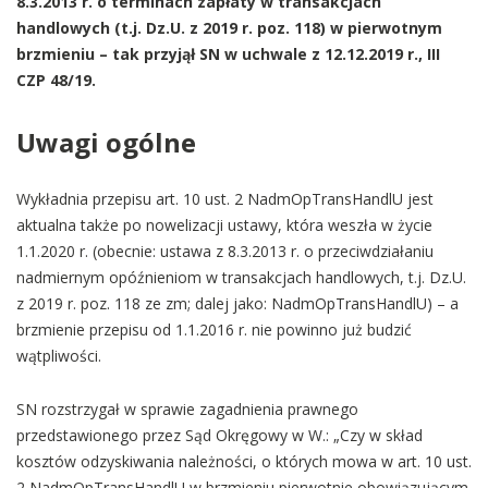
8.3.2013 r. o terminach zapłaty w transakcjach
handlowych (t.j. Dz.U. z 2019 r. poz. 118) w pierwotnym
brzmieni
u – tak przyjął SN w uchwale z 12.12.2019 r., III
CZP 48/19.
Uwagi ogólne
Wykładnia przepisu art. 10 ust. 2 NadmOpTransHandlU jest
aktualna także po nowelizacji ustawy, która weszła w życie
1.1.2020 r. (obecnie: ustawa z 8.3.2013 r. o przeciwdziałaniu
nadmiernym opóźnieniom w transakcjach handlowych, t.j. Dz.U.
z 2019 r. poz. 118 ze zm; dalej jako: NadmOpTransHandlU) – a
brzmienie przepisu od 1.1.2016 r. nie powinno już budzić
wątpliwości.
SN rozstrzygał w sprawie zagadnienia prawnego
przedstawionego przez Sąd Okręgowy w W.: „Czy w skład
kosztów odzyskiwania należności, o których mowa w art. 10 ust.
2 NadmOpTransHandlU w brzmieniu pierwotnie obowiązującym