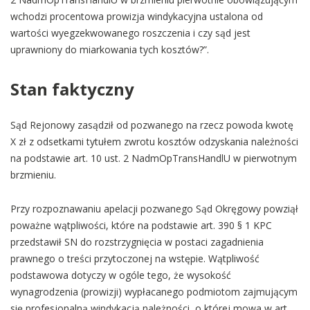
wchodzi procentowa prowizja windykacyjna ustalona od
wartości wyegzekwowanego roszczenia i czy sąd jest
uprawniony do miarkowania tych kosztów?”.
Stan faktyczny
Sąd Rejonowy zasądził od pozwanego na rzecz powoda kwotę
X zł z odsetkami tytułem zwrotu kosztów odzyskania należności
na podstawie art. 10 ust. 2 NadmOpTransHandlU w pierwotnym
brzmieniu.
Przy rozpoznawaniu apelacji pozwanego Sąd Okręgowy powziął
poważne wątpliwości, które na podstawie art. 390 § 1 KPC
przedstawił SN do rozstrzygnięcia w postaci zagadnienia
prawnego o treści przytoczonej na wstępie. Wątpliwość
podstawowa dotyczy w ogóle tego, że wysokość
wynagrodzenia (prowizji) wypłacanego podmiotom zajmującym
się profesjonalną windykacją należności, o której mowa w art.