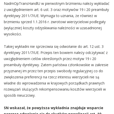
NadmOpTransHandlU w pierwotnym brzmieniu należy wykładać
z uwzględnieniem art. 6 ust. 3 oraz motywów 19 i 20 preambuły
dyrektywy 2011/7/UE. Wymaga to uznania, że również w
brzmieniu sprzed 1.1.2016 r. zwrotowi wierzycielowi podlegały
(wyłącznie) koszty odzyskiwania należności w uzasadnionej
wysokości.
Takiej wykładni nie sprzeciwia się odwołanie do art. 12 ust. 3
dyrektywy 2011/7/UE. Przepis ten bowiem należy odczytywać z
uwzględnieniem celów określonych przez motyw 19 i 20
preambuły dyrektywy. Zatem państwa członkowskie w zakresie
przyznanej im przez ten przepis swobody regulacyjnej co do
zwiększenia preferencji na rzecz interesu wierzycieli nie są
władne do wprowadzenia w krajowych porządkach prawnych
rozwiązań służących rekompensowaniu kosztów wierzycieli w
sposób nieuczciwy.
SN wskazał, że powyższa wykładnia znajduje wsparcie
poprzez odwołanie się do skutków nowelizacji art. 10