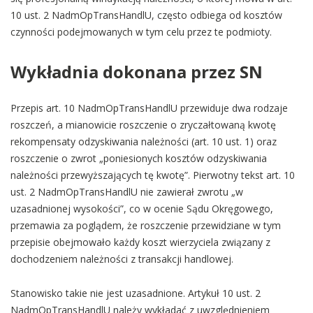
10 ust. 2 NadmOpTransHandlU, często odbiega od kosztów
czynności podejmowanych w tym celu przez te podmioty.
Wykładnia dokonana przez SN
Przepis art. 10 NadmOpTransHandlU przewiduje dwa rodzaje
roszczeń, a mianowicie roszczenie o zryczałtowaną kwotę
rekompensaty odzyskiwania należności (art. 10 ust. 1) oraz
roszczenie o zwrot „poniesionych kosztów odzyskiwania
należności przewyższających tę kwotę”. Pierwotny tekst art. 10
ust. 2 NadmOpTransHandlU nie zawierał zwrotu „w
uzasadnionej wysokości”, co w ocenie Sądu Okręgowego,
przemawia za poglądem, że roszczenie przewidziane w tym
przepisie obejmowało każdy koszt wierzyciela związany z
dochodzeniem należności z transakcji handlowej.
Stanowisko takie nie jest uzasadnione. Artykuł 10 ust. 2
NadmOpTransHandlU należy wykładać z uwzględnieniem