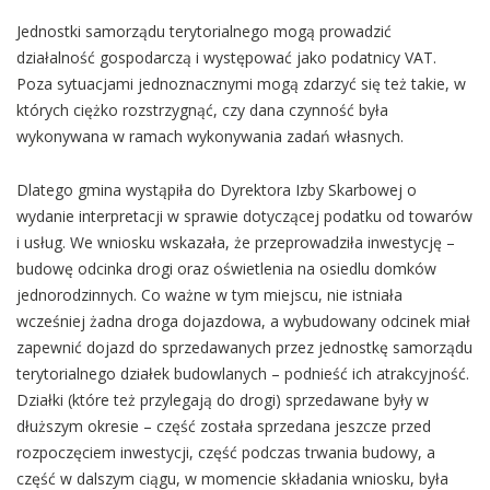
Jednostki samorządu terytorialnego mogą prowadzić
działalność gospodarczą i występować jako podatnicy VAT.
Poza sytuacjami jednoznacznymi mogą zdarzyć się też takie, w
których ciężko rozstrzygnąć, czy dana czynność była
wykonywana w ramach wykonywania zadań własnych.
Dlatego gmina wystąpiła do Dyrektora Izby Skarbowej o
wydanie interpretacji w sprawie dotyczącej podatku od towarów
i usług. We wniosku wskazała, że przeprowadziła inwestycję –
budowę odcinka drogi oraz oświetlenia na osiedlu domków
jednorodzinnych. Co ważne w tym miejscu, nie istniała
wcześniej żadna droga dojazdowa, a wybudowany odcinek miał
zapewnić dojazd do sprzedawanych przez jednostkę samorządu
terytorialnego działek budowlanych – podnieść ich atrakcyjność.
Działki (które też przylegają do drogi) sprzedawane były w
dłuższym okresie – część została sprzedana jeszcze przed
rozpoczęciem inwestycji, część podczas trwania budowy, a
część w dalszym ciągu, w momencie składania wniosku, była