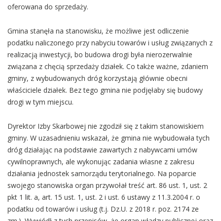
oferowana do sprzedaży.
Gmina stanęła na stanowisku, że możliwe jest odliczenie
podatku naliczonego przy nabyciu towarów i usług związanych z
realizacją inwestycji, bo budowa drogi była nierozerwalnie
związana z chęcią sprzedaży działek. Co także ważne, zdaniem
gminy, z wybudowanych dróg korzystają głównie obecni
właściciele działek. Bez tego gmina nie podjęłaby się budowy
drogi w tym miejscu.
Dyrektor Izby Skarbowej nie zgodził się z takim stanowiskiem
gminy. W uzasadnieniu wskazał, że gmina nie wybudowała tych
dróg działając na podstawie zawartych z nabywcami umów
cywilnoprawnych, ale wykonując zadania własne z zakresu
działania jednostek samorządu terytorialnego. Na poparcie
swojego stanowiska organ przywołał treść art. 86 ust. 1, ust. 2
pkt 1 lit. a, art. 15 ust. 1, ust. 2 i ust. 6 ustawy z 11.3.2004 r. o
podatku od towarów i usług (t.j. Dz.U. z 2018 r. poz. 2174 ze
zm.). Wywiódł z tych przepisów, że organ władzy publicznej oraz