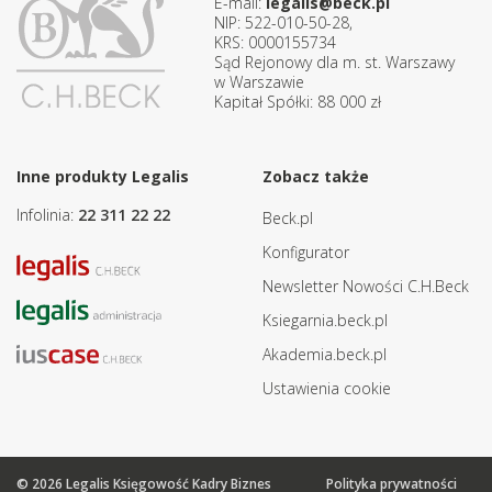
E-mail:
legalis@beck.pl
NIP: 522-010-50-28,
KRS: 0000155734
Sąd Rejonowy dla m. st. Warszawy
w Warszawie
Kapitał Spółki: 88 000 zł
Inne produkty Legalis
Zobacz także
Infolinia:
22 311 22 22
Beck.pl
Konfigurator
Newsletter Nowości C.H.Beck
Ksiegarnia.beck.pl
Akademia.beck.pl
Ustawienia cookie
© 2026 Legalis Księgowość Kadry Biznes
Polityka prywatności