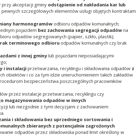
 przy akceptacji gminy
odstąpienie od nakładania kar lub
cji pewnych szczegółowych elementów usługi objętych kontraktam
zmiany harmonogramów
odbioru odpadów komunalnych;
ji jednym pojazdem
bez zachowania segregacji odpadów
na
bioru odpadów segregowanych (papier, szkło, plastik);
 brak terminowego odbioru
odpadów komunalnych czy brak
azdami z innej gminy
lub pojazdami nieposiadającymi
go;
i instalacji
przetwarzania, recyklingu i składowania odpadów
z
ch obiektów i co za tym idzie unieruchomieniem takich zakładów
 procedurom bezpieczeństwa poszczególnych pracowników
w przez instalacje przetwarzania, recyklingu czy
go magazynowania odpadów w innych
yzji lub niezgodnie z tymi decyzjami z zachowaniem
a.
ania i składowania bez uprzedniego sortowania i
nalnych zbieranych z potencjalnie zagrożonych
mowanie odpadów przez składowiska ponad limit określony w