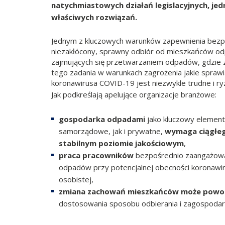
natychmiastowych działań legislacyjnych, je
właściwych rozwiązań.
Jednym z kluczowych warunków zapewnienia bezp
niezakłócony, sprawny odbiór od mieszkańców odp
zajmujących się przetwarzaniem odpadów, gdzie z
tego zadania w warunkach zagrożenia jakie spraw
koronawirusa COVID-19 jest niezwykle trudne i r
Jak podkreślają apelujące organizacje branżowe:
gospodarka odpadami
jako kluczowy element
samorządowe, jak i prywatne,
wymaga ciągłeg
stabilnym poziomie jakościowym
,
praca pracowników
bezpośrednio zaangażowan
odpadów przy potencjalnej obecności koronawi
osobistej,
zmiana zachowań mieszkańców może powod
dostosowania sposobu odbierania i zagospodar