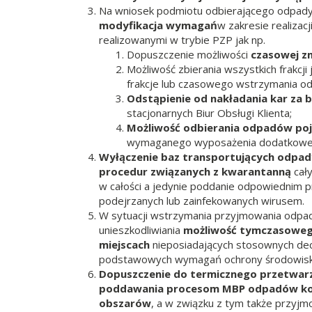
Na wniosek podmiotu odbierającego odpady
modyfikacja wymagań
w zakresie realiza
realizowanymi w trybie PZP jak np.
Dopuszczenie możliwości
czasowej 
Możliwość zbierania wszystkich frakc
frakcje lub czasowego wstrzymania od
Odstąpienie od nakładania kar za
stacjonarnych Biur Obsługi Klienta;
Możliwość odbierania odpadów poj
wymaganego wyposażenia dodatkowe
Wyłączenie baz transportujących odpady 
procedur związanych z kwarantanną
cały
w całości a jedynie poddanie odpowiednim
podejrzanych lub zainfekowanych wirusem.
W sytuacji wstrzymania przyjmowania odpadó
unieszkodliwiania
możliwość tymczasowe
miejscach
nieposiadających stosownych dec
podstawowych wymagań ochrony środowisk
Dopuszczenie do termicznego przetwarz
poddawania procesom MBP odpadów komu
obszarów
, a w związku z tym także przyj