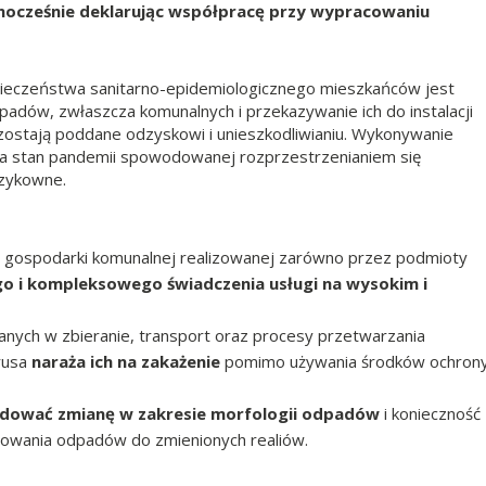
dnocześnie deklarując współpracę przy wypracowaniu
ieczeństwa sanitarno-epidemiologicznego mieszkańców jest
adów, zwłaszcza komunalnych i przekazywanie ich do instalacji
ostają poddane odzyskowi i unieszkodliwianiu. Wykonywanie
ia stan pandemii spowodowanej rozprzestrzenianiem się
yzykowne.
 gospodarki komunalnej realizowanej zarówno przez podmioty
o i kompleksowego świadczenia usługi na wysokim i
ych w zbieranie, transport oraz procesy przetwarzania
rusa
naraża ich na zakażenie
pomimo używania środków ochron
ować zmianę w zakresie morfologii odpadów
i konieczność
owania odpadów do zmienionych realiów.