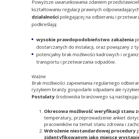
Powyższe uwarunkowania zdaniem przedstawiciel
kształtowaniu regulacji prawnych odpowiadających
działalności
polegającej na odbieraniu i przetwa
podkreślają:
wysokie prawdopodobieństwo zakażenia
pr
dostarczanych do instalacji, oraz powiązany z 
potencjalny brak możliwości kadrowych i organiz
transportu i przetwarzania odpadów.
Ważne
Brak możliwości zapewniania regularnego odbiera
ryzykiem branży gospodarki odpadami ale ryzyk
Postulaty
środowiska branżowego są następując
Okresowa możliwość weryfikacji stanu 
temperatury, przeprowadzenie ankiet dotycz
pracowników na temat stanu zdrowia i zach
Wdrożenie niestandardowej procedury
p
zidentyfikowanym jako miejsce wystąpi