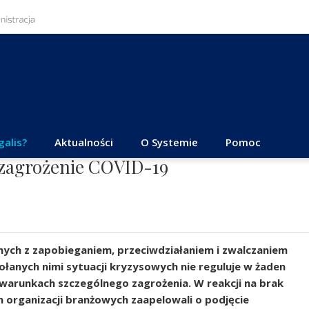
galis?
Aktualności
O Systemie
Pomoc
 zagrożenie COVID-19
ych z zapobieganiem, przeciwdziałaniem i zwalczaniem
łanych nimi sytuacji kryzysowych nie reguluje w żaden
arunkach szczególnego zagrożenia. W reakcji na brak
ch organizacji branżowych zaapelowali o podjęcie