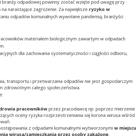
i branży odpadowej powinny zostać wzięte pod uwagę przy
 na narastające zagrożenie. Za największe
ryzyko w
rzaniu odpadów komunalnych wywołane pandemią, branżyści
acowników materiałem biologicznym zawartym w odpadach
tym
acyjnych dla zachowania systematyczności i ciągłości odbioru,
nia, transportu i przetwarzania odpadów nie jest gospodarczym
iem zdrowotnym całego społeczeństwa.
e:
zdrowia pracowników
przez pracodawcę np. poprzez mierzenie
ących oceny ryzyka rozprzestrzeniania się korona wirusa wśród
owań.
ostępowania z odpadami komunalnymi wytworzonymi
w miejsc
enia wirusa/zamieszkania przez osoby zakażone
.