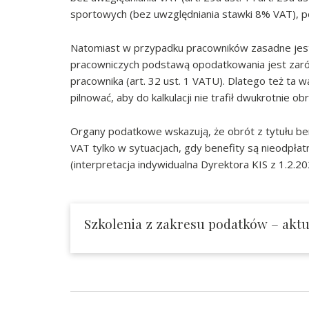
sportowych (bez uwzględniania stawki 8% VAT), pow
Natomiast w przypadku pracowników zasadne jest
pracowniczych podstawą opodatkowania jest zaró
pracownika (art. 32 ust. 1 VATU). Dlatego też ta wa
pilnować, aby do kalkulacji nie trafił dwukrotnie obr
Organy podatkowe wskazują, że obrót z tytułu bene
VAT tylko w sytuacjach, gdy benefity są nieodpła
(interpretacja indywidualna Dyrektora KIS z 1.2.2
Szkolenia z zakresu podatków – aktua