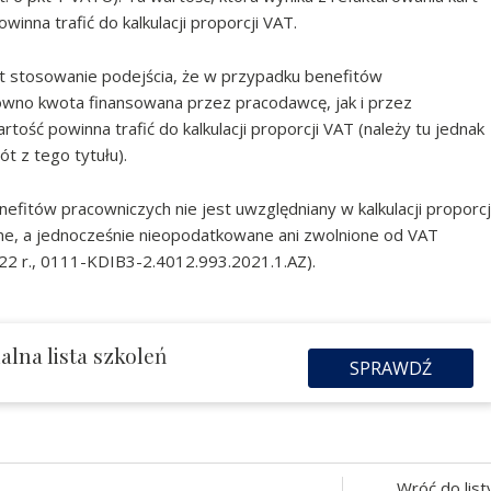
inna trafić do kalkulacji proporcji VAT.
 stosowanie podejścia, że w przypadku benefitów
wno kwota finansowana przez pracodawcę, jak i przez
rtość powinna trafić do kalkulacji proporcji VAT (należy tu jednak
ót z tego tytułu).
fitów pracowniczych nie jest uwzględniany w kalkulacji proporcj
tne, a jednocześnie nieopodatkowane ani zwolnione od VAT
022 r., 0111-KDIB3-2.4012.993.2021.1.AZ).
lna lista szkoleń
SPRAWDŹ
Wróć do list