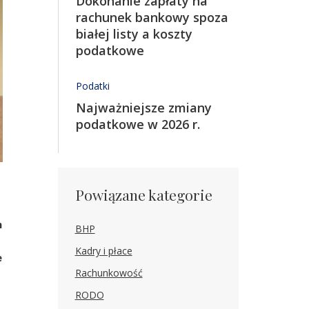
Dokonanie zapłaty na
rachunek bankowy spoza
białej listy a koszty ​
podatkowe
Podatki
​​​​Najważniejsze zmiany
podatkowe w 2026 r.
Powiązane kategorie
h
BHP
Kadry i płace
e
Rachunkowość
RODO