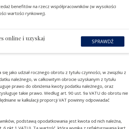
rzedaż benefitów na rzecz współpracowników (w wysokości
ści wartości rynkowej).
s online i uzyskaj
SPRAWDŹ
 się jako udział rocznego obrotu z tytułu czynności, w związku z
datku należnego, w całkowitym obrocie uzyskanym z tytułu
ługuje prawo do obniżenia kwoty podatku należnego, oraz
zysługuje takie prawo. Według art. 90 ust. 9a VATU do obrotu nie
lędniane w kalkulacji proporcji VAT powinny odpowiadać
wników, podstawą opodatkowania jest kwota od nich należna,
st. 6 pkt 1 VATU). Ta wartość, która wynika z refakturowania kart