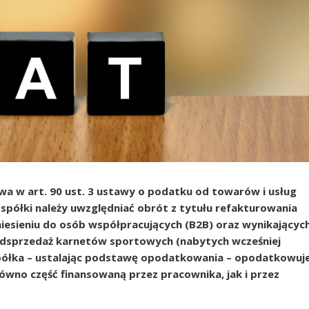
owa w art. 90 ust. 3 ustawy o podatku od towarów i usług
i spółki należy uwzględniać obrót z tytułu refakturowania
sieniu do osób współpracujących (B2B) oraz wynikającyc
odsprzedaż karnetów sportowych (nabytych wcześniej
półka – ustalając podstawę opodatkowania – opodatkowuj
wno część finansowaną przez pracownika, jak i przez