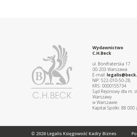
Wydawnictwo
C.H.Beck
ul. Bonifraterska 17
00-203 Warszawa
E-mail:
legalis@beck.
NIP: 522-010-50-28,
KRS: 0000155734
Sąd Rejonowy dla m. st
Warszawy
w Warszawie
Kapitał Spółki: 88 000 z
© 2026 Legalis Księgowość Kadry Biznes
Po