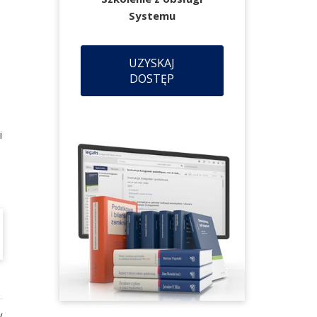
Systemu
UZYSKAJ
DOSTĘP
i
y