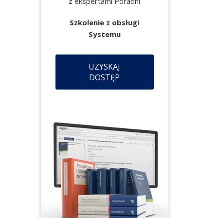
z ekspertami Poradni
Szkolenie z obsługi
Systemu
UZYSKAJ
DOSTĘP