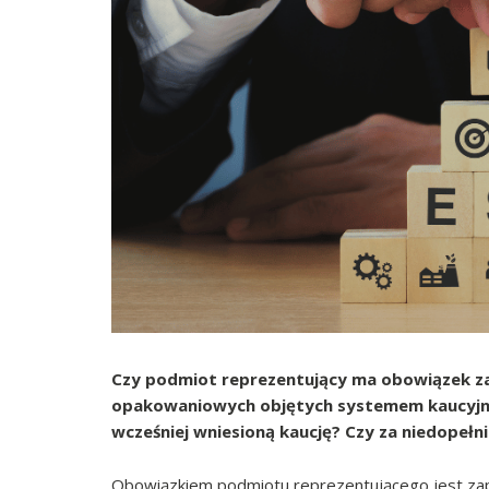
Czy podmiot reprezentujący ma obowiązek z
opakowaniowych objętych systemem kaucyjnym
wcześniej wniesioną kaucję? Czy za niedopełn
Obowiązkiem podmiotu reprezentującego jest za