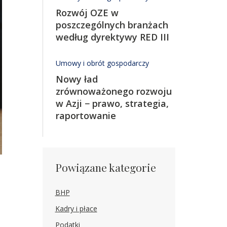
Rozwój OZE w
poszczególnych branżach
według dyrektywy RED III
Umowy i obrót gospodarczy
Nowy ład
zrównoważonego rozwoju
w Azji − prawo, strategia,
raportowanie
Powiązane kategorie
BHP
Kadry i płace
Podatki