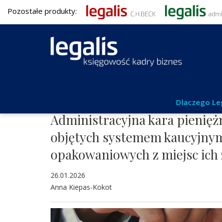
Pozostałe produkty:
Umowy i obrót gospodarczy
Dlaczego Le
Administracyjna kara pienięż
objętych systemem kaucyjny
opakowaniowych z miejsc ich 
26.01.2026
Anna Kiepas-Kokot