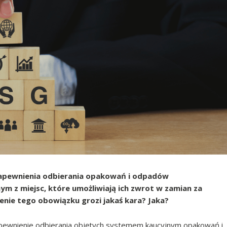
apewnienia odbierania opakowań i odpadów
 z miejsc, które umożliwiają ich zwrot w zamian za
ienie tego obowiązku grozi jakaś kara? Jaka?
pewnienie odbierania objętych systemem kaucyjnym opakowań i