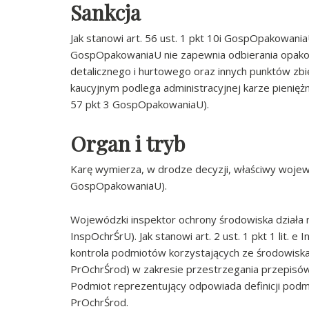
Sankcja
Jak stanowi art. 56 ust. 1 pkt 10i GospOpakowaniaU
GospOpakowaniaU nie zapewnia odbierania opako
detalicznego i hurtowego oraz innych punktów z
kaucyjnym podlega administracyjnej karze pienięż
57 pkt 3 GospOpakowaniaU).
Organ i tryb
Karę wymierza, w drodze decyzji, właściwy wojewó
GospOpakowaniaU).
Wojewódzki inspektor ochrony środowiska działa n
InspOchrŚrU). Jak stanowi art. 2 ust. 1 pkt 1 lit.
kontrola podmiotów korzystających ze środowiska
PrOchrŚrod) w zakresie przestrzegania przepis
Podmiot reprezentujący odpowiada definicji podmio
PrOchrŚrod.