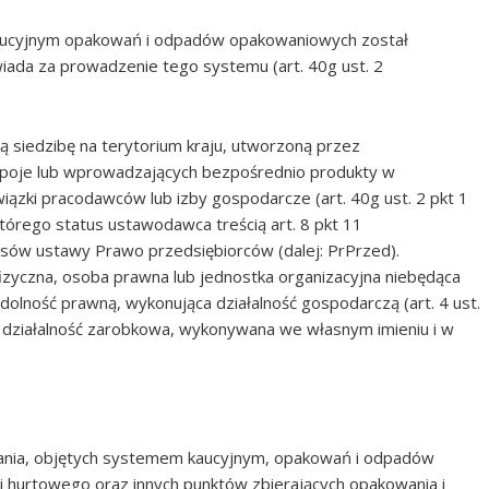
aucyjnym opakowań i odpadów opakowaniowych został
ada za prowadzenie tego systemu (art. 40g ust. 2
ą siedzibę na terytorium kraju, utworzoną przez
poje lub wprowadzających bezpośrednio produkty w
iązki pracodawców lub izby gospodarcze (art. 40g ust. 2 pkt 1
tórego status ustawodawca treścią art. 8 pkt 11
sów ustawy Prawo przedsiębiorców (dalej: PrPrzed).
fizyczna, osoba prawna lub jednostka organizacyjna niebędąca
olność prawną, wykonująca działalność gospodarczą (art. 4 ust.
a działalność zarobkowa, wykonywana we własnym imieniu i w
ania, objętych systemem kaucyjnym, opakowań i odpadów
i hurtowego oraz innych punktów zbierających opakowania i