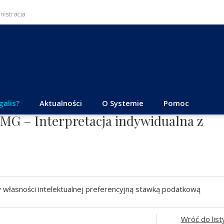
galis?
Aktualności
O Systemie
Pomoc
.MG – Interpretacja indywidualna z
własności intelektualnej preferencyjną stawką podatkową
Wróć do list