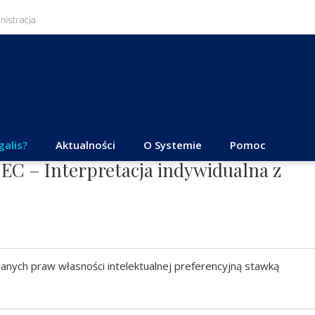
galis?
Aktualności
O Systemie
Pomoc
.EC – Interpretacja indywidualna z
nych praw własności intelektualnej preferencyjną stawką